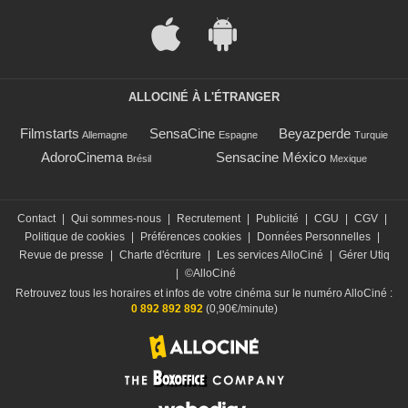
ALLOCINÉ À L'ÉTRANGER
Filmstarts
SensaCine
Beyazperde
Allemagne
Espagne
Turquie
AdoroCinema
Sensacine México
Brésil
Mexique
Contact
|
Qui sommes-nous
|
Recrutement
|
Publicité
|
CGU
|
CGV
|
Politique de cookies
|
Préférences cookies
|
Données Personnelles
|
Revue de presse
|
Charte d'écriture
|
Les services AlloCiné
|
Gérer Utiq
|
©AlloCiné
Retrouvez tous les horaires et infos de votre cinéma sur le numéro AlloCiné :
0 892 892 892
(0,90€/minute)