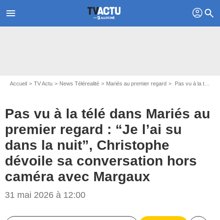
profil
menu
search
Accueil
TV Actu
News Télérealité
Mariés au premier regard
Pas vu à la télé dans Mariés au premier regard : “Je l’ai su dans la nuit”, Christophe dévoile sa conversation hors caméra avec Margaux
Pas vu à la télé dans Mariés au
premier regard : “Je l’ai su
dans la nuit”, Christophe
dévoile sa conversation hors
caméra avec Margaux
31 mai 2026 à 12:00