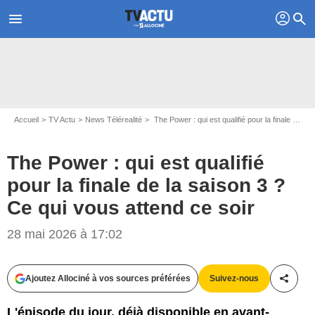
profil
menu
search
Accueil
TV Actu
News Télérealité
The Power : qui est qualifié pour la finale de la saison 3 ? Ce qui vous attend ce soir
The Power : qui est qualifié
pour la finale de la saison 3 ?
Ce qui vous attend ce soir
28 mai 2026 à 17:02
Ajoutez Allociné à vos sources préférées
Suivez-nous
Partag
L'épisode du jour, déjà disponible en avant-