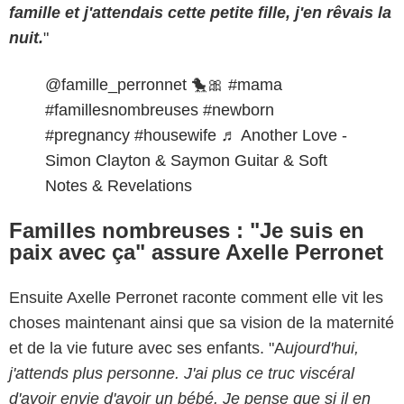
famille et j'attendais cette petite fille, j'en rêvais la
nuit.
"
@famille_perronnet
🐤🎀
#mama
#famillesnombreuses
#newborn
#pregnancy
#housewife
♬ Another Love -
Simon Clayton & Saymon Guitar & Soft
Notes & Revelations
Familles nombreuses : "Je suis en
paix avec ça" assure Axelle Perronet
Ensuite Axelle Perronet raconte comment elle vit les
choses maintenant ainsi que sa vision de la maternité
et de la vie future avec ses enfants. "A
ujourd'hui,
j'attends plus personne. J'ai plus ce truc viscéral
d'avoir envie d'avoir un bébé. Je pense que si il en