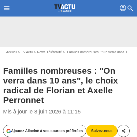
profil
menu
search
Accueil
TV Actu
News Télérealité
Familles nombreuses : "On verra dans 10 ans", le choix radical de Florian et Axelle Perronnet
Familles nombreuses : "On
verra dans 10 ans", le choix
radical de Florian et Axelle
Perronnet
Mis à jour le 8 juin 2026 à 11:15
Ajoutez Allociné à vos sources préférées
Suivez-nous
Partag