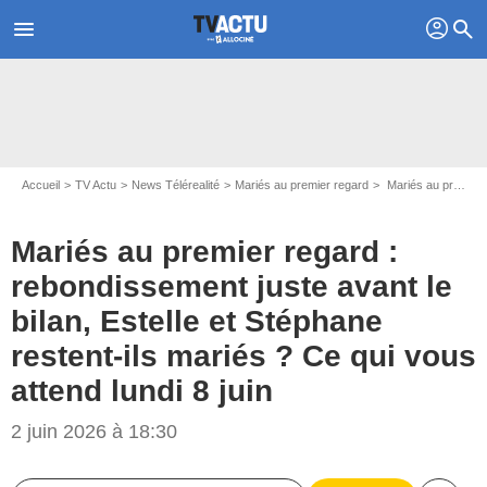
profil
menu
search
Accueil
TV Actu
News Télérealité
Mariés au premier regard
Mariés au premier regard : rebondissement juste avant le bilan, Estelle et Stéphane restent-ils mariés ? Ce qui vous attend lundi 8 juin
Mariés au premier regard :
rebondissement juste avant le
bilan, Estelle et Stéphane
restent-ils mariés ? Ce qui vous
attend lundi 8 juin
2 juin 2026 à 18:30