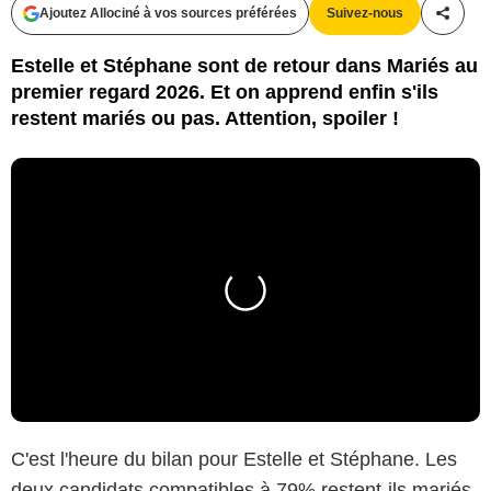
Ajoutez Allociné à vos sources préférées
Suivez-nous
Partag
Estelle et Stéphane sont de retour dans Mariés au
premier regard 2026. Et on apprend enfin s'ils
restent mariés ou pas. Attention, spoiler !
C'est l'heure du bilan pour Estelle et Stéphane. Les
deux candidats compatibles à 79% restent-ils mariés