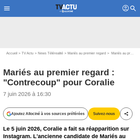
profil
menu
search
Accueil
TV Actu
News Télérealité
Mariés au premier regard
Mariés au premier regard : "Contrecoup" pour Coralie
Mariés au premier regard :
"Contrecoup" pour Coralie
7 juin 2026 à 16:30
Ajoutez Allociné à vos sources préférées
Suivez-nous
Partag
Le 5 juin 2026, Coralie a fait sa réapparition sur
Instagram. L'ancienne candidate de Mariés au