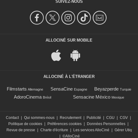
SUIVEZ-NOUS
ALLOCINÉ SUR MOBILE
ALLOCINÉ À L'ÉTRANGER
Filmstarts
SensaCine
Beyazperde
Allemagne
Espagne
Turquie
AdoroCinema
Sensacine México
Brésil
Mexique
Contact
|
Qui sommes-nous
|
Recrutement
|
Publicité
|
CGU
|
CGV
|
Politique de cookies
|
Préférences cookies
|
Données Personnelles
|
Revue de presse
|
Charte d'écriture
|
Les services AlloCiné
|
Gérer Utiq
|
©AlloCiné