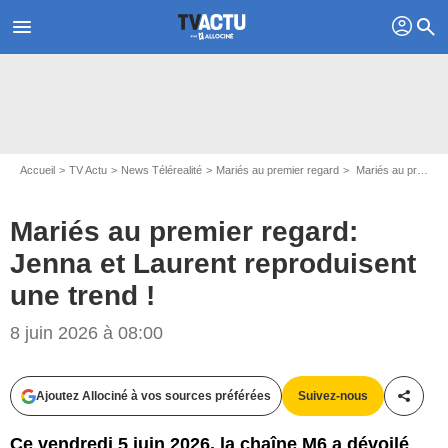
profil
menu
search
Accueil
TV Actu
News Télérealité
Mariés au premier regard
Mariés au premier regard: Jenna et Laurent reproduisent une trend !
Mariés au premier regard:
Jenna et Laurent reproduisent
une trend !
8 juin 2026 à 08:00
Ajoutez Allociné à vos sources préférées
Suivez-nous
Partag
Ce vendredi 5 juin 2026, la chaîne M6 a dévoilé