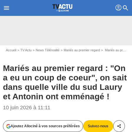
profil
menu
search
Accueil
TV Actu
News Télérealité
Mariés au premier regard
Mariés au premier regard : "On a eu un coup de coeur", on sait dans quelle ville du sud Laury et Antonin ont emménagé !
Mariés au premier regard : "On
a eu un coup de coeur", on sait
dans quelle ville du sud Laury
et Antonin ont emménagé !
10 juin 2026 à 11:11
Ajoutez Allociné à vos sources préférées
Suivez-nous
Partag