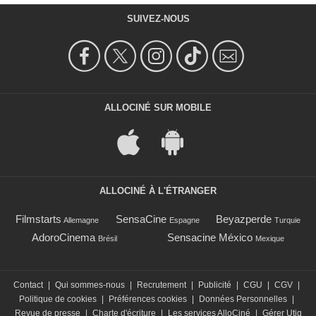
SUIVEZ-NOUS
ALLOCINÉ SUR MOBILE
ALLOCINÉ À L'ÉTRANGER
Filmstarts
SensaCine
Beyazperde
Allemagne
Espagne
Turquie
AdoroCinema
Sensacine México
Brésil
Mexique
Contact
|
Qui sommes-nous
|
Recrutement
|
Publicité
|
CGU
|
CGV
|
Politique de cookies
|
Préférences cookies
|
Données Personnelles
|
Revue de presse
|
Charte d'écriture
|
Les services AlloCiné
|
Gérer Utiq