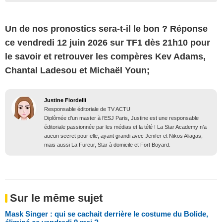
Un de nos pronostics sera-t-il le bon ? Réponse
ce vendredi 12 juin 2026 sur TF1 dès 21h10 pour
le savoir et retrouver les compères Kev Adams,
Chantal Ladesou et Michaël Youn;
Justine Fiordelli
Responsable éditoriale de TV ACTU
Diplômée d’un master à l’ESJ Paris, Justine est une responsable
éditoriale passionnée par les médias et la télé ! La Star Academy n’a
aucun secret pour elle, ayant grandi avec Jenifer et Nikos Aliagas,
mais aussi La Fureur, Star à domicile et Fort Boyard.
Sur le même sujet
Mask Singer : qui se cachait derrière le costume du Bolide,