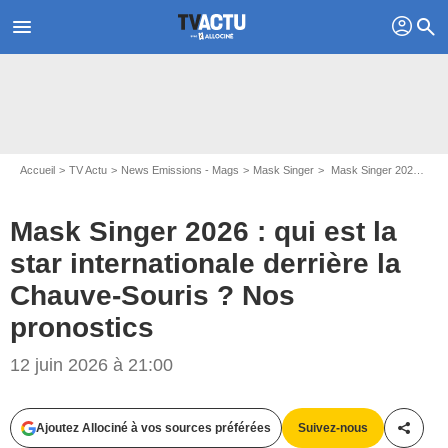
profil
menu
search
Accueil
TV Actu
News Emissions - Mags
Mask Singer
Mask Singer 2026 : qui est la star internationale derrière la Chauve-Souris ? Nos pronostics
Mask Singer 2026 : qui est la
star internationale derrière la
Chauve-Souris ? Nos
pronostics
12 juin 2026 à 21:00
Ajoutez Allociné à vos sources préférées
Suivez-nous
Partag