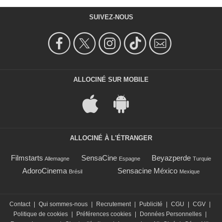
SUIVEZ-NOUS
ALLOCINÉ SUR MOBILE
ALLOCINÉ À L'ÉTRANGER
Filmstarts
SensaCine
Beyazperde
Allemagne
Espagne
Turquie
AdoroCinema
Sensacine México
Brésil
Mexique
Contact
|
Qui sommes-nous
|
Recrutement
|
Publicité
|
CGU
|
CGV
|
Politique de cookies
|
Préférences cookies
|
Données Personnelles
|