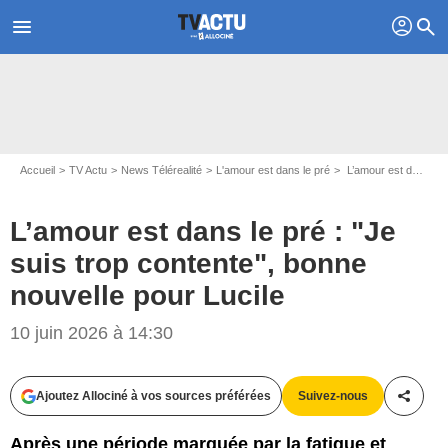
profil
menu
search
Accueil
TV Actu
News Télérealité
L'amour est dans le pré
L’amour est dans le pré : "Je suis trop contente", bonne nouvelle pour Lucile
L’amour est dans le pré : "Je
suis trop contente", bonne
nouvelle pour Lucile
10 juin 2026 à 14:30
Ajoutez Allociné à vos sources préférées
Suivez-nous
Partag
Après une période marquée par la fatigue et