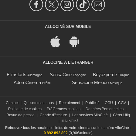
ALLOCINÉ SUR MOBILE
ALLOCINÉ À L'ÉTRANGER
Filmstarts
SensaCine
Beyazperde
Allemagne
Espagne
Turquie
AdoroCinema
Sensacine México
Brésil
Mexique
Contact
|
Qui sommes-nous
|
Recrutement
|
Publicité
|
CGU
|
CGV
|
Politique de cookies
|
Préférences cookies
|
Données Personnelles
|
Revue de presse
|
Charte d'écriture
|
Les services AlloCiné
|
Gérer Utiq
|
©AlloCiné
Retrouvez tous les horaires et infos de votre cinéma sur le numéro AlloCiné :
0 892 892 892
(0,90€/minute)