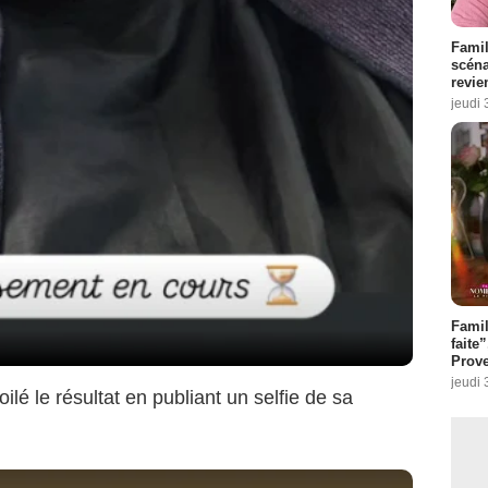
Famil
scéna
revie
jeudi 
Fami
faite
Prove
jeudi 
ilé le résultat en publiant un selfie de sa