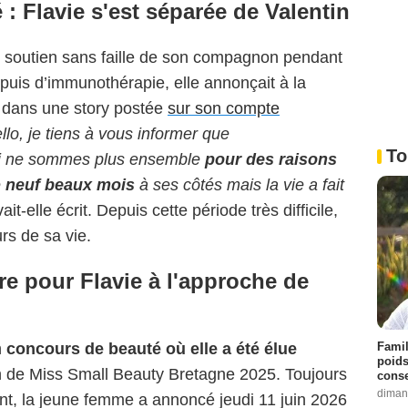
 : Flavie s'est séparée de Valentin
du soutien sans faille de son compagnon pendant
puis d’immunothérapie, elle annonçait à la
dans une story postée
sur son compte
llo, je tiens à vous informer que
To
oi ne sommes plus ensemble
pour des raisons
é
neuf beaux mois
à ses côtés mais la vie a fait
vait-elle écrit. Depuis cette période très difficile,
rs de sa vie.
re pour Flavie à l'approche de
Famil
n
concours de beauté où elle a été élue
poids
on de Miss Small Beauty Bretagne 2025.
Toujours
conse
diman
vant, la jeune femme a annoncé jeudi 11 juin 2026