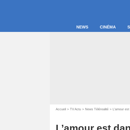
NEWS
CINÉMA
S
Accueil
TV Actu
News Télérealité
L'amour est 
L’amour est dans