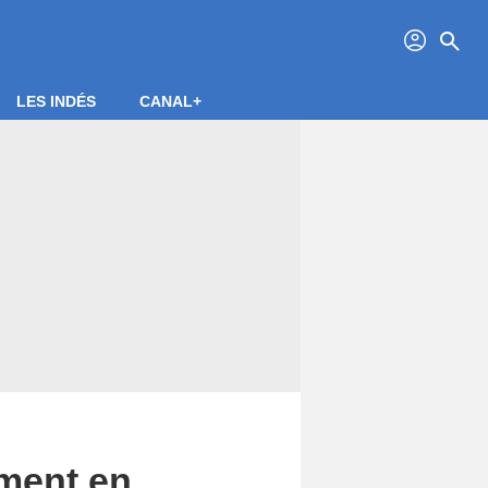
profil
search
LES INDÉS
CANAL+
ement en