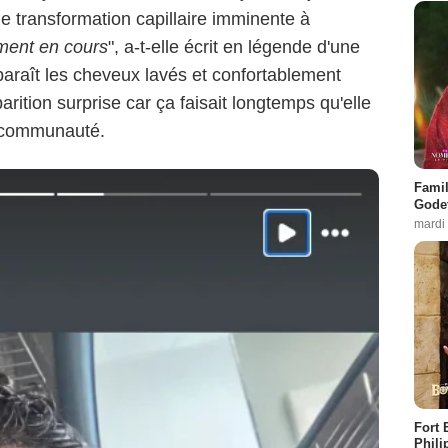
 transformation capillaire imminente à
ment en cours
", a-t-elle écrit en légende d'une
paraît les cheveux lavés et confortablement
arition surprise car ça faisait longtemps qu'elle
a communauté.
nstagram @flavieee_35
Famil
Godet
mardi
Fort 
Phili