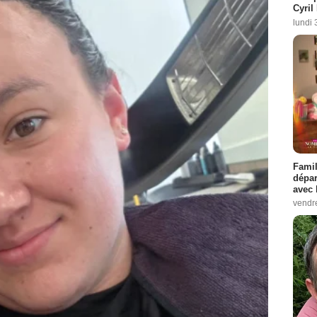
Cyril
lundi 
Famil
dépar
avec 
vendre