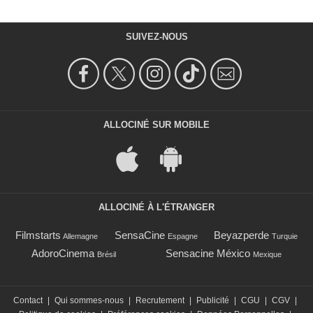
SUIVEZ-NOUS
ALLOCINÉ SUR MOBILE
ALLOCINÉ À L'ÉTRANGER
Filmstarts
SensaCine
Beyazperde
Allemagne
Espagne
Turquie
AdoroCinema
Sensacine México
Brésil
Mexique
Contact
|
Qui sommes-nous
|
Recrutement
|
Publicité
|
CGU
|
CGV
|