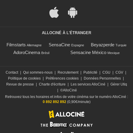
ALLOCINÉ À L'ÉTRANGER
Filmstarts
SensaCine
Beyazperde
Allemagne
Espagne
Turquie
AdoroCinema
Sensacine México
Brésil
Mexique
Contact
|
Qui sommes-nous
|
Recrutement
|
Publicité
|
CGU
|
CGV
|
Politique de cookies
|
Préférences cookies
|
Données Personnelles
|
Revue de presse
|
Charte d'écriture
|
Les services AlloCiné
|
Gérer Utiq
|
©AlloCiné
Retrouvez tous les horaires et infos de votre cinéma sur le numéro AlloCiné :
0 892 892 892
(0,90€/minute)