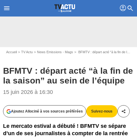
profil
menu
search
Accueil
TV Actu
News Emissions - Mags
BFMTV : départ acté “à la fin de la saison” au sein de l’équipe
BFMTV : départ acté “à la fin de
la saison” au sein de l’équipe
15 juin 2026 à 16:30
Ajoutez Allociné à vos sources préférées
Suivez-nous
Partag
Le mercato estival a débuté ! BFMTV se sépare
d’un de ses journalistes à compter de la rentrée