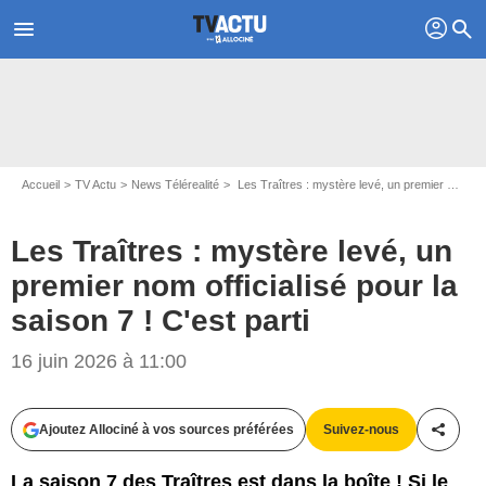
profil
menu
search
Accueil
TV Actu
News Télérealité
Les Traîtres : mystère levé, un premier nom officialisé pour la saison 7 ! C'est parti
Les Traîtres : mystère levé, un
premier nom officialisé pour la
saison 7 ! C'est parti
16 juin 2026 à 11:00
Ajoutez Allociné à vos sources préférées
Suivez-nous
Partag
La saison 7 des Traîtres est dans la boîte ! Si le