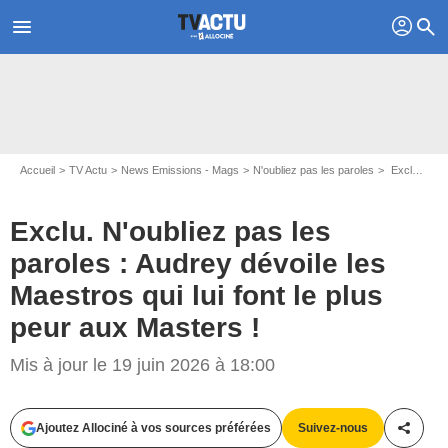
profil
menu
search
Accueil
TV Actu
News Emissions - Mags
N'oubliez pas les paroles
Exclu. N'oubliez pas les paroles : Audrey dévoile les Maestros qui lui font le plus peur aux Masters !
Exclu. N'oubliez pas les
paroles : Audrey dévoile les
Maestros qui lui font le plus
peur aux Masters !
Mis à jour le 19 juin 2026 à 18:00
Ajoutez Allociné à vos sources préférées
Suivez-nous
Partag