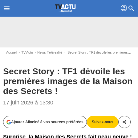
profil
menu
search
Accueil
TV Actu
News Télérealité
Secret Story : TF1 dévoile les premières images de la Maison des Secrets !
Secret Story : TF1 dévoile les
premières images de la Maison
des Secrets !
17 juin 2026 à 13:30
Ajoutez Allociné à vos sources préférées
Suivez-nous
Partag
Surprise, la Maison des Secrets fait peau neuve !