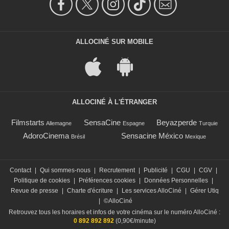
ALLOCINÉ SUR MOBILE
ALLOCINÉ À L'ÉTRANGER
Filmstarts
SensaCine
Beyazperde
Allemagne
Espagne
Turquie
AdoroCinema
Sensacine México
Brésil
Mexique
Contact
|
Qui sommes-nous
|
Recrutement
|
Publicité
|
CGU
|
CGV
|
Politique de cookies
|
Préférences cookies
|
Données Personnelles
|
Revue de presse
|
Charte d'écriture
|
Les services AlloCiné
|
Gérer Utiq
|
©AlloCiné
Retrouvez tous les horaires et infos de votre cinéma sur le numéro AlloCiné :
0 892 892 892
(0,90€/minute)