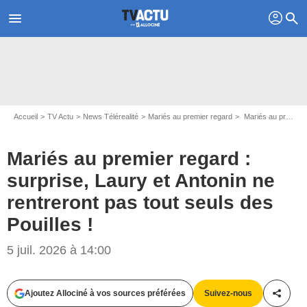
profil
menu
search
Accueil
TV Actu
News Télérealité
Mariés au premier regard
Mariés au premier regard : surprise, Laury et Antonin ne rentreront pas tout seuls des Pouilles !
Mariés au premier regard :
surprise, Laury et Antonin ne
rentreront pas tout seuls des
Pouilles !
5 juil. 2026 à 14:00
Ajoutez Allociné à vos sources préférées
Suivez-nous
Partag