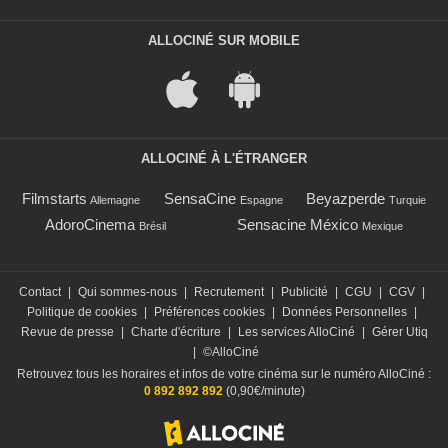
ALLOCINÉ SUR MOBILE
ALLOCINÉ À L'ÉTRANGER
Filmstarts
SensaCine
Beyazperde
Allemagne
Espagne
Turquie
AdoroCinema
Sensacine México
Brésil
Mexique
Contact
|
Qui sommes-nous
|
Recrutement
|
Publicité
|
CGU
|
CGV
|
Politique de cookies
|
Préférences cookies
|
Données Personnelles
|
Revue de presse
|
Charte d'écriture
|
Les services AlloCiné
|
Gérer Utiq
|
©AlloCiné
Retrouvez tous les horaires et infos de votre cinéma sur le numéro AlloCiné :
0 892 892 892
(0,90€/minute)