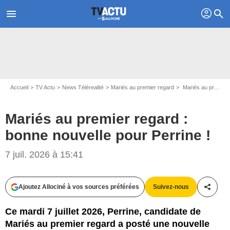
profil
menu
search
Accueil
TV Actu
News Télérealité
Mariés au premier regard
Mariés au premier regard : bonne nouvelle pour Perrine !
Mariés au premier regard :
bonne nouvelle pour Perrine !
7 juil. 2026 à 15:41
Ajoutez Allociné à vos sources préférées
Suivez-nous
Partag
Ce mardi 7 juillet 2026, Perrine, candidate de
Mariés au premier regard a posté une nouvelle