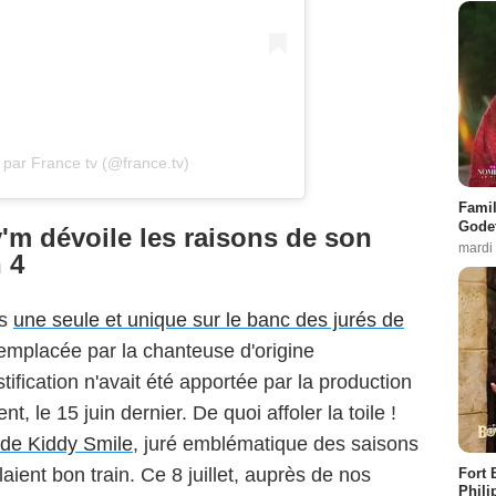
 par France tv (@france.tv)
Famil
Godet
'm dévoile les raisons de son
mardi
 4
ès
une seule et unique sur le banc des jurés de
emplacée par la chanteuse d'origine
fication n'avait été apportée par la production
, le 15 juin dernier. De quoi affoler la toile !
 de Kiddy Smile
, juré emblématique des saisons
laient bon train. Ce 8 juillet, auprès de nos
Fort 
Phili