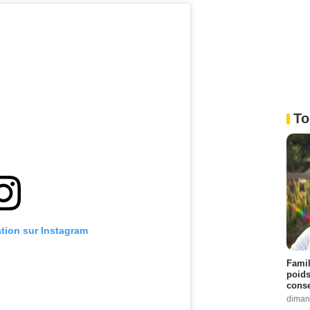
To
ation sur Instagram
Famil
poids
conse
diman