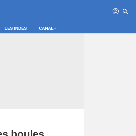
profil
search
LES INDÉS
CANAL+
es boules