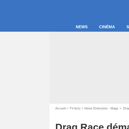
NEWS
CINÉMA
S
Accueil
TV Actu
News Emissions - Mags
Drag
Drag Race démar