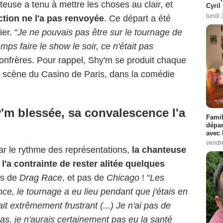
nteuse a tenu à mettre les choses au clair, et
Cyril
lundi 
ction ne l'a pas renvoyée
. Ce départ a été
er. "
Je ne pouvais pas être sur le tournage de
s faire le show le soir, ce n'était pas
 confrères. Pour rappel, Shy'm se produit chaque
a scène du Casino de Paris, dans la comédie
'm blessée, sa convalescence l'a
Famil
dépar
avec 
vendre
ar le rythme des représentations,
la chanteuse
 l'a contrainte de rester alitée quelques
as de
Drag Race
, et pas de
Chicago
! "
Les
e, le tournage a eu lieu pendant que j'étais en
ait extrêmement frustrant (...) Je n'ai pas de
as, je n'aurais certainement pas eu la santé