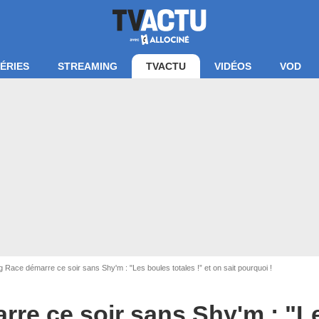
ÉRIES
STREAMING
TVACTU
VIDÉOS
VOD
 Race démarre ce soir sans Shy'm : "Les boules totales !” et on sait pourquoi !
re ce soir sans Shy'm : "L