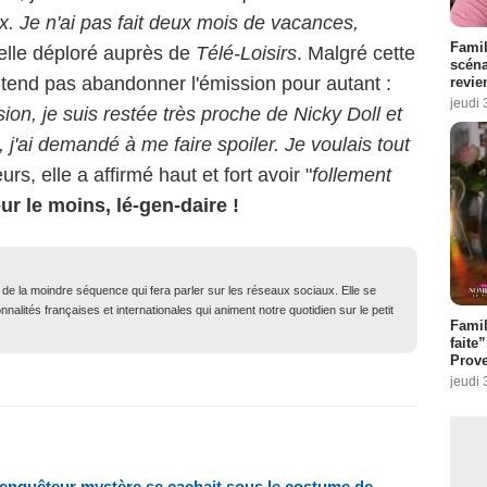
x. Je n'ai pas fait deux mois de vacances,
Famil
t-elle déploré auprès de
Télé-Loisirs
. Malgré cette
scéna
tend pas abandonner l'émission pour autant :
revie
jeudi 
on, je suis restée très proche de Nicky Doll et
 j'ai demandé à me faire spoiler. Je voulais tout
leurs, elle a affirmé haut et fort avoir "
follement
ur le moins, lé-gen-daire !
t de la moindre séquence qui fera parler sur les réseaux sociaux. Elle se
nalités françaises et internationales qui animent notre quotidien sur le petit
Fami
faite
Prove
jeudi 
 enquêteur mystère se cachait sous le costume de