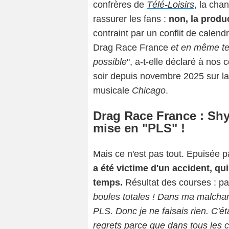
confrères de
Télé-Loisirs
, la cha
rassurer les fans :
non, la produ
contraint par un conflit de calendri
Drag Race France
et en même temp
possible
", a-t-elle déclaré à nos
soir depuis novembre 2025 sur l
musicale
Chicago
.
Drag Race France : Shy
mise en "PLS" !
Mais ce n'est pas tout. Epuisée p
a été victime d'un accident, qui
temps.
Résultat des courses : p
boules totales ! Dans ma malchanc
PLS. Donc je ne faisais rien. C'ét
regrets parce que dans tous les c