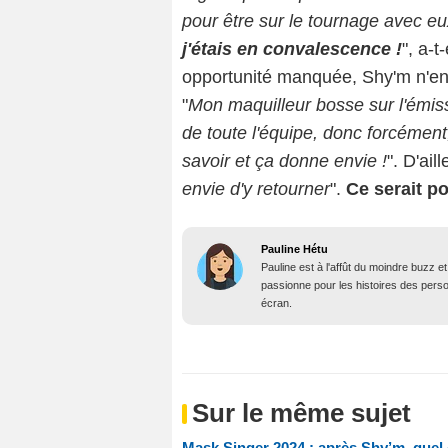
pour être sur le tournage avec eu
j'étais en convalescence !
", a-
opportunité manquée, Shy'm n'en
"
Mon maquilleur bosse sur l'émissi
de toute l'équipe, donc forcément,
savoir et ça donne envie !
". D'ail
envie d'y retourner
".
Ce serait po
Pauline Hétu
Pauline est à l'affût du moindre buzz e
passionne pour les histoires des person
écran.
Sur le même sujet
Mask Singer 2024 : après Shy’m, quel