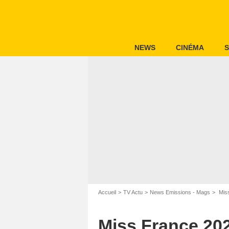
NEWS
CINÉMA
S
Norbert Scanella / Panor
Accueil
TV Actu
News Emissions - Mags
Miss
Miss France 202