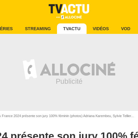
ÉRIES
STREAMING
TVACTU
VIDÉOS
VOD
amic / Bestimage - RACHID BELLAK / BESTIMAGE
 France 2024 présente son jury 100% féminin (photos) Adriana Karembeu, Sylvie Tellier...
4 présente son jury 100% f