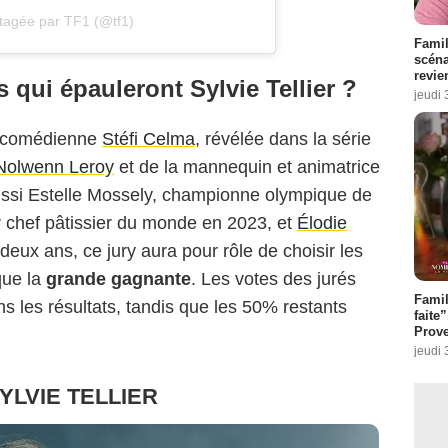
rtagée par TF1 (@tf1)
Famil
scéna
revie
 qui épauleront Sylvie Tellier ?
jeudi 
la comédienne
Stéfi Celma
, révélée dans la série
Nolwenn Leroy
et de la mannequin et animatrice
ussi Estelle Mossely, championne olympique de
r chef pâtissier du monde en 2023, et
Élodie
eux ans, ce jury aura pour rôle de choisir les
que la
grande gagnante
. Les votes des jurés
Fami
s les résultats, tandis que les 50% restants
faite
Prove
jeudi 
 SYLVIE TELLIER