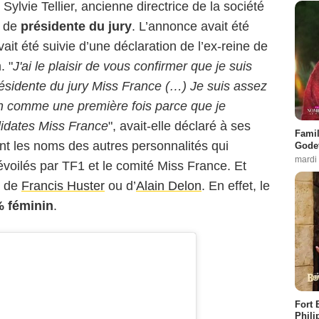
Sylvie Tellier, ancienne directrice de la société
e de
présidente du jury
. L’annonce avait été
vait été suivie d’une déclaration de l’ex-reine de
. "
J'ai le plaisir de vous confirmer que je suis
ésidente du jury Miss France (…) Je suis assez
on comme une première fois parce que je
idates Miss France
", avait-elle déclaré à ses
Famil
t les noms des autres personnalités qui
Godet
mardi
évoilés par TF1 et le comité Miss France. Et
, de
Francis Huster
ou d’
Alain Delon
. En effet, le
 féminin
.
Fort 
Phili