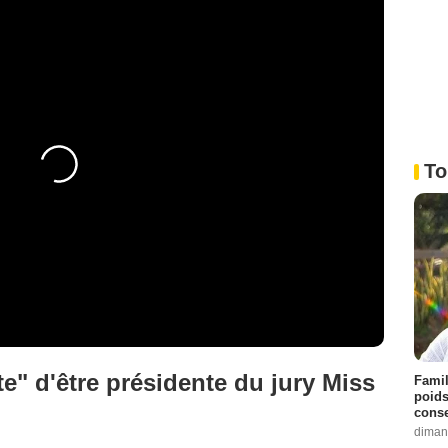
To
te" d'être présidente du jury Miss
Famil
poids
conse
diman