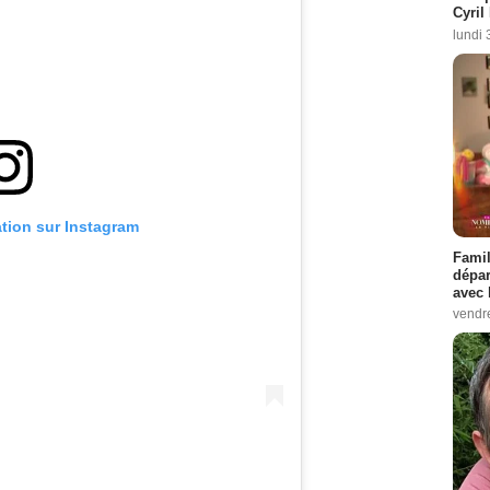
Cyril
lundi 
ation sur Instagram
Famil
dépar
avec 
vendre
Benjamin Decoin