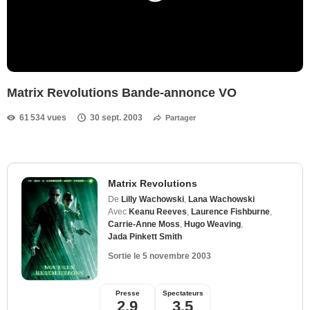
Matrix Revolutions Bande-annonce VO
61 534 vues
30 sept. 2003
Partager
Matrix Revolutions
De
Lilly Wachowski
,
Lana Wachowski
Avec
Keanu Reeves
,
Laurence Fishburne
,
Carrie-Anne Moss
,
Hugo Weaving
,
Jada Pinkett Smith
Sortie le
5 novembre 2003
Presse
Spectateurs
2,9
3,5