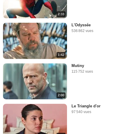
2:33
L'Odyssée
536 862 vues
1:42
Mutiny
115 752 vues
2:00
Le Triangle d'or
97 540 vues