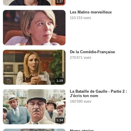
1:37
Les Matins merveilleux
110 153 vues
De la Comédie-Française
270 671 vues
1:29
La Bataille de Gaulle - Partie 2 :
J’écris ton nom
160 590 vues
1:34
Home stories