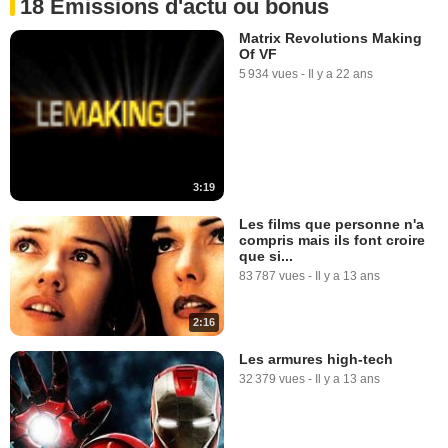
18 Emissions d'actu ou bonus
Matrix Revolutions Making
Of VF
5 934 vues
-
Il y a 22 ans
3:19
Les films que personne n'a
compris mais ils font croire
que si...
83 787 vues
-
Il y a 13 ans
2:16
Les armures high-tech
32 379 vues
-
Il y a 13 ans