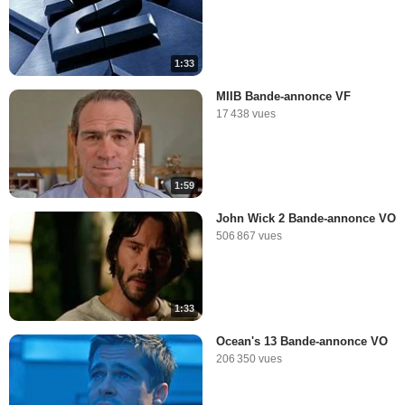
The Big Fan Theory - John
Wick est-il la suite de Matrix
?
55 296 vues
-
Il y a 8 ans
1:33
5:46
MIIB Bande-annonce VF
17 438 vues
Matrix : retour sur la
naissance de l'effet Bullet
Time avec son créateur
8 268 vues
-
Il y a 7 ans
1:59
6:38
John Wick 2 Bande-annonce VO
506 867 vues
Matrix 4 : le Mérovingien est
(presque) de retour !
8 143 vues
-
Il y a 6 ans
1:33
1:55
Ocean's 13 Bande-annonce VO
206 350 vues
Les gaffes et erreurs de
Matrix Revolutions
30 175 vues
-
Il y a 4 ans