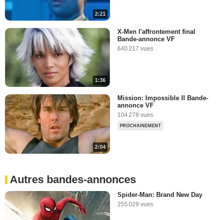
2:21
5:37
X-Men l'affrontement final
Bande-annonce VF
Les gaffes et erreurs de la
640 217 vues
saga Matrix
37 698 vues
-
Il y a 4 ans
1:36
5:59
Mission: Impossible II Bande-
annonce VF
Voix Ouf - Jean-Pierre
104 278 vues
Michaël - Rencontre avec la
PROCHAINEMENT
voix VF de Brad Pitt et
Keanu Reeves
118 306 vues
-
Il y a 3 ans
2:04
5:26
Autres bandes-annonces
Spider-Man: Brand New Day
255 029 vues