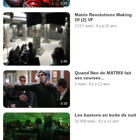
2:35
Matrix Revolutions Making
Of (2) VF
3 217 vues
-
Il y a 22 ans
1:45
Quand Neo de MATRIX fait
ses courses...
2 vues
-
Il y a 12 ans
3:18
Les bastons en boite de nuit
31 309 vues
-
Il y a 12 ans