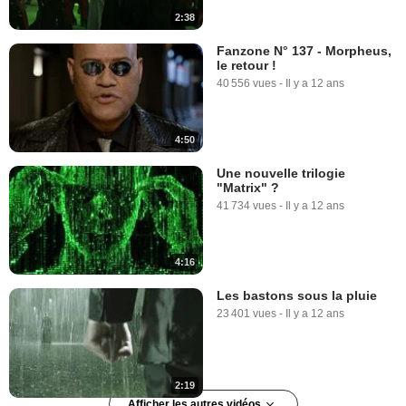
2:38
Fanzone N° 137 - Morpheus,
le retour !
40 556 vues
-
Il y a 12 ans
4:50
Une nouvelle trilogie
"Matrix" ?
41 734 vues
-
Il y a 12 ans
4:16
Les bastons sous la pluie
23 401 vues
-
Il y a 12 ans
2:19
Afficher les autres vidéos