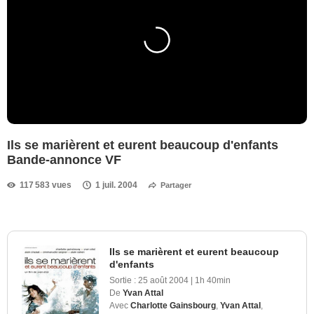
Ils se marièrent et eurent beaucoup d'enfants
Bande-annonce VF
117 583 vues
1 juil. 2004
Partager
Ils se marièrent et eurent beaucoup
d'enfants
Sortie :
25 août 2004
|
1h 40min
De
Yvan Attal
Avec
Charlotte Gainsbourg
,
Yvan Attal
,