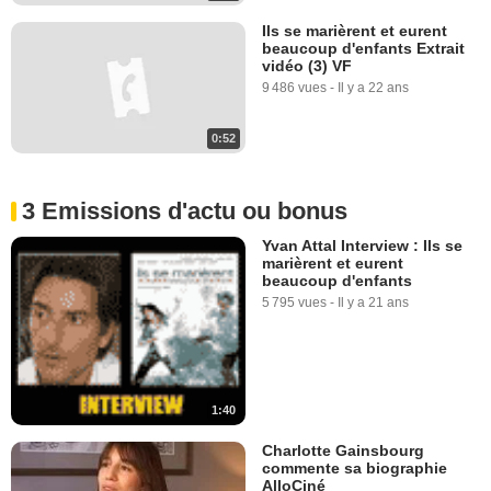
Ils se marièrent et eurent
beaucoup d'enfants Extrait
vidéo (3) VF
9 486 vues
-
Il y a 22 ans
0:52
3 Emissions d'actu ou bonus
Yvan Attal Interview : Ils se
marièrent et eurent
beaucoup d'enfants
5 795 vues
-
Il y a 21 ans
1:40
Charlotte Gainsbourg
commente sa biographie
AlloCiné