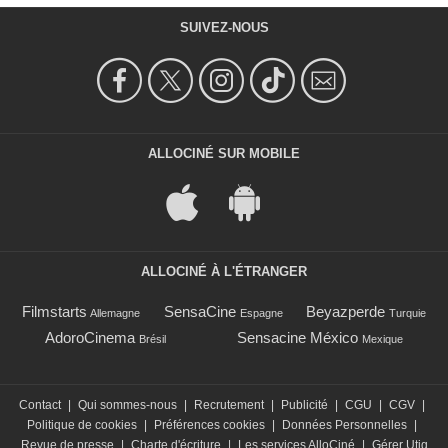
SUIVEZ-NOUS
ALLOCINÉ SUR MOBILE
ALLOCINÉ À L'ÉTRANGER
Filmstarts
SensaCine
Beyazperde
Allemagne
Espagne
Turquie
AdoroCinema
Sensacine México
Brésil
Mexique
Contact
|
Qui sommes-nous
|
Recrutement
|
Publicité
|
CGU
|
CGV
|
Politique de cookies
|
Préférences cookies
|
Données Personnelles
|
Revue de presse
|
Charte d'écriture
|
Les services AlloCiné
|
Gérer Utiq