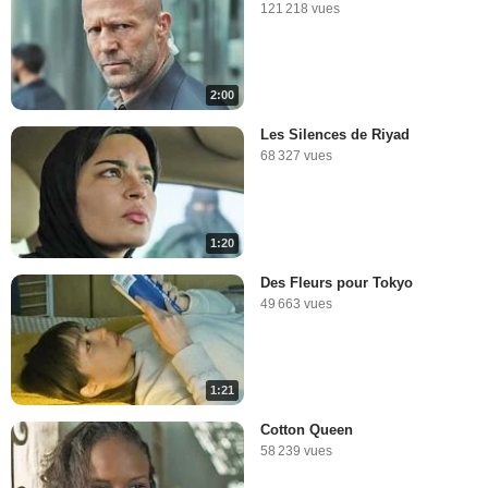
121 218 vues
2:00
Les Silences de Riyad
68 327 vues
1:20
Des Fleurs pour Tokyo
49 663 vues
1:21
Cotton Queen
58 239 vues