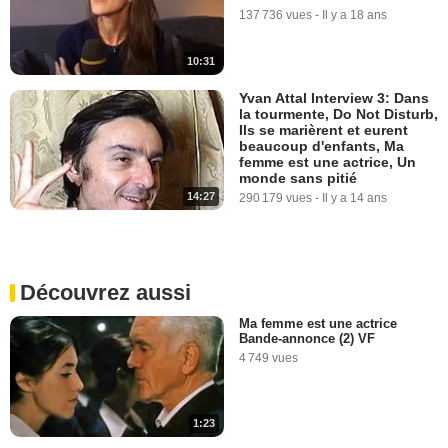
137 736 vues
-
Il y a 18 ans
10:31
Yvan Attal Interview 3: Dans
la tourmente, Do Not Disturb,
Ils se marièrent et eurent
beaucoup d'enfants, Ma
femme est une actrice, Un
monde sans pitié
14:27
290 179 vues
-
Il y a 14 ans
Découvrez aussi
Ma femme est une actrice
Bande-annonce (2) VF
4 749 vues
1:23