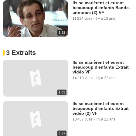
Ils se marièrent et eurent
beaucoup d'enfants Bande-
annonce (2) VF
11 214 vues
-
Il y a 13 ans
1:52
3 Extraits
Ils se marièrent et eurent
beaucoup d'enfants Extrait
vidéo VF
14 313 vues
-
Il y a 22 ans
1:03
Ils se marièrent et eurent
beaucoup d'enfants Extrait
vidéo (2) VF
10 487 vues
-
Il y a 22 ans
0:57