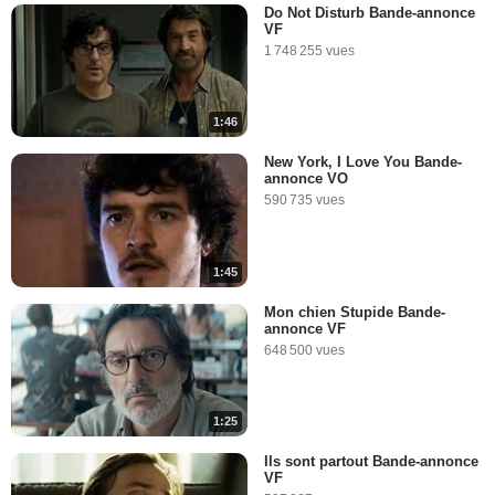
Do Not Disturb Bande-annonce
VF
1 748 255 vues
1:46
New York, I Love You Bande-
annonce VO
590 735 vues
1:45
Mon chien Stupide Bande-
annonce VF
648 500 vues
1:25
Ils sont partout Bande-annonce
VF