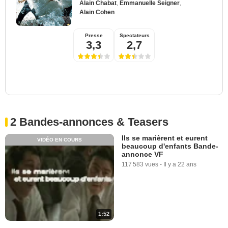
Alain Chabat
,
Emmanuelle Seigner
,
Alain Cohen
Presse
Spectateurs
3,3
2,7
2 Bandes-annonces & Teasers
Ils se marièrent et eurent
VIDÉO EN COURS
beaucoup d'enfants Bande-
annonce VF
117 583 vues
-
Il y a 22 ans
1:52