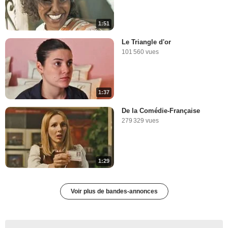
1:51
Le Triangle d'or
101 560 vues
1:37
De la Comédie-Française
279 329 vues
1:29
Voir plus de bandes-annonces