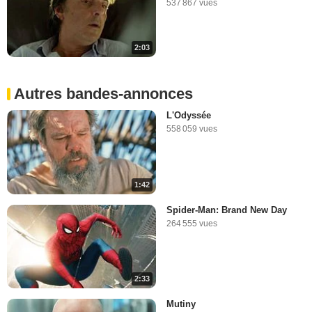
537 867 vues
2:03
Autres bandes-annonces
L'Odyssée
558 059 vues
1:42
Spider-Man: Brand New Day
264 555 vues
2:33
Mutiny