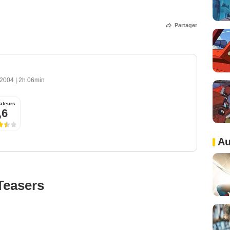
Partager
 2004
|
2h 06min
ateurs
,6
Au
Teasers