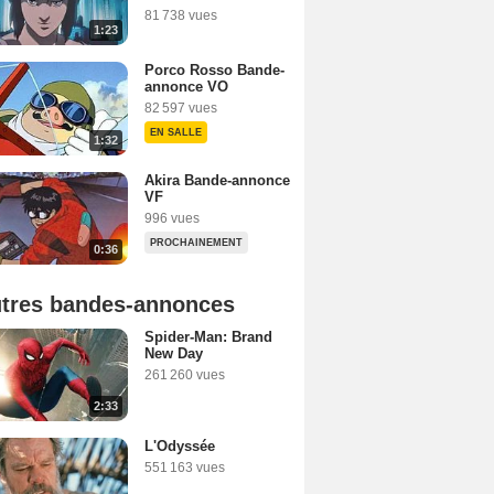
81 738 vues
1:23
Porco Rosso Bande-
annonce VO
82 597 vues
EN SALLE
1:32
Akira Bande-annonce
VF
996 vues
PROCHAINEMENT
0:36
tres bandes-annonces
Spider-Man: Brand
New Day
261 260 vues
2:33
L'Odyssée
551 163 vues