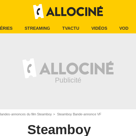
ÉRIES
STREAMING
TVACTU
VIDÉOS
VOD
Bandes-annonces du film Steamboy
Steamboy Bande-annonce VF
Steamboy