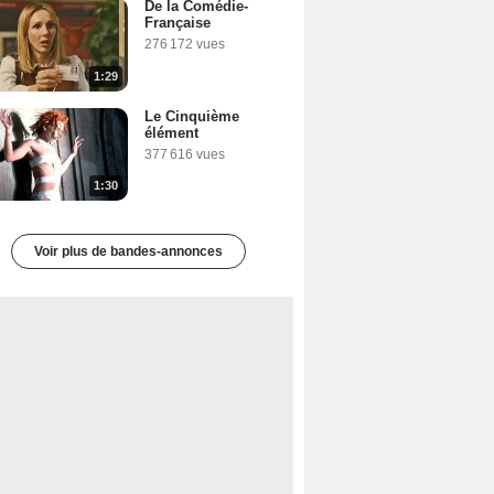
De la Comédie-
Française
276 172 vues
1:29
Le Cinquième
élément
377 616 vues
1:30
Voir plus de bandes-annonces