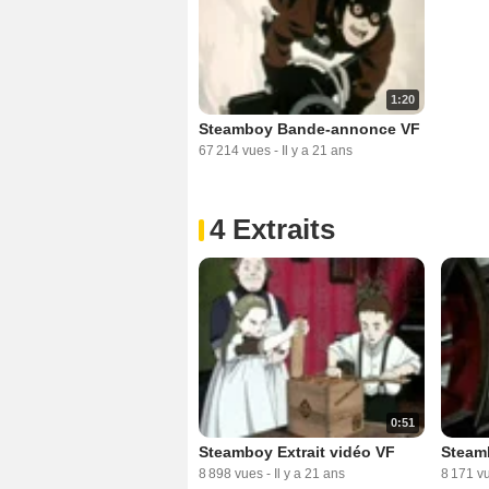
1:20
Steamboy Bande-annonce VF
67 214 vues
-
Il y a 21 ans
4 Extraits
0:51
Steamboy Extrait vidéo VF
Steamb
8 898 vues
-
Il y a 21 ans
8 171 v