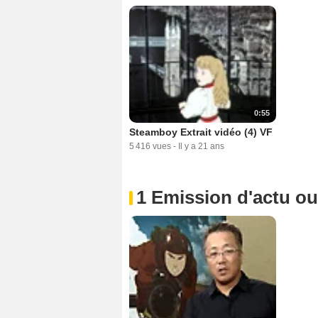
0:55
Steamboy Extrait vidéo (4) VF
5 416 vues
-
Il y a 21 ans
1 Emission d'actu o