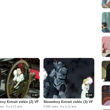
1:42
0:54
oy Extrait vidéo (2) VF
Steamboy Extrait vidéo (3) VF
ues
-
Il y a 21 ans
5 560 vues
-
Il y a 21 ans