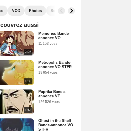
se
VOD
Photos
Secrets de tournage
Films similaires
couvrez aussi
Memories Bande-
annonce VO
11 153 vues
2:08
Metropolis Bande-
annonce VO STFR
19 654 vues
1:30
Paprika Bande-
annonce VF
126 526 vues
1:43
Ghost in the Shell
Bande-annonce VO
STFR