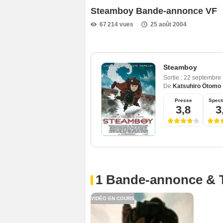
Steamboy Bande-annonce VF
67 214 vues
25 août 2004
Steamboy
Sortie :
22 septembre
De
Katsuhiro Ôtomo
Presse
Spect
3,8
3
1 Bande-annonce & 
VIDÉO EN COURS