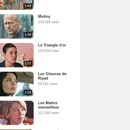
1:42
Mutiny
120 165 vues
2:00
Le Triangle d'or
100 034 vues
1:37
Les Silences de
Riyad
59 201 vues
1:20
Les Matins
merveilleux
112 240 vues