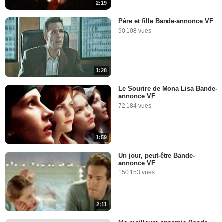
2:19
Père et fille Bande-annonce VF
90 108 vues
1:28
Le Sourire de Mona Lisa Bande-
annonce VF
72 184 vues
1:59
Un jour, peut-être Bande-
annonce VF
150 153 vues
2:11