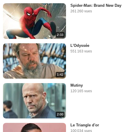
Spider-Man: Brand New Day
261 260 vues
2:33
L'Odyssée
551 163 vues
1:42
Mutiny
120 165 vues
2:00
Le Triangle d'or
100 034 vues