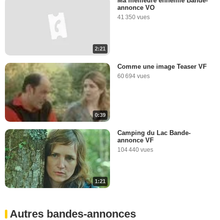
Ma meilleure ennemie Bande-
annonce VO
41 350 vues
2:21
Comme une image Teaser VF
60 694 vues
0:39
Camping du Lac Bande-
annonce VF
104 440 vues
1:21
Autres bandes-annonces