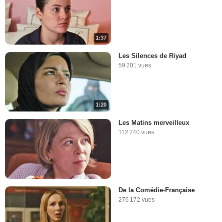
1:37
Les Silences de Riyad
59 201 vues
1:20
Les Matins merveilleux
112 240 vues
De la Comédie-Française
276 172 vues