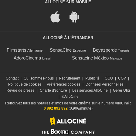
ALLOCINÉ SUR MOBILE
ALLOCINÉ À L'ÉTRANGER
Filmstarts
SensaCine
Beyazperde
Allemagne
Espagne
Turquie
AdoroCinema
Sensacine México
Brésil
Mexique
Contact
|
Qui sommes-nous
|
Recrutement
|
Publicité
|
CGU
|
CGV
|
Politique de cookies
|
Préférences cookies
|
Données Personnelles
|
Revue de presse
|
Charte d'écriture
|
Les services AlloCiné
|
Gérer Utiq
|
©AlloCiné
Retrouvez tous les horaires et infos de votre cinéma sur le numéro AlloCiné :
0 892 892 892
(0,90€/minute)