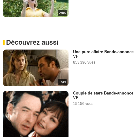
2:05
Découvrez aussi
Une pure affaire Bande-annonce
VF
853 390 vues
1:49
Couple de stars Bande-annonce
VF
15 156 vues