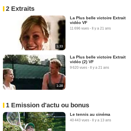
2 Extraits
La Plus belle victoire Extrait
vidéo VF
11 696 vues
-
Il y a 21 ans
1:33
La Plus belle victoire Extrait
vidéo (2) VF
9 620 vues
-
Il y a 21 ans
1:28
1 Emission d'actu ou bonus
Le tennis au cinéma
40 443 vues
-
Il y a 13 ans