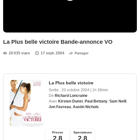
La Plus belle victoire Bande-annonce VO
20 035 vues
17 sept. 2004
Partager
La Plus belle victoire
Sortie :
20 octobre 2004
|
1h 38min
De
Richard Loncraine
Avec
Kirsten Dunst
,
Paul Bettany
,
Sam Neill
,
Jon Favreau
,
Austin Nichols
Presse
Spectateurs
2,8
2,8