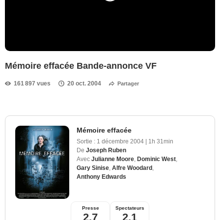
Mémoire effacée Bande-annonce VF
161 897 vues
20 oct. 2004
Partager
Mémoire effacée
Sortie :
1 décembre 2004
|
1h 31min
De
Joseph Ruben
Avec
Julianne Moore
,
Dominic West
,
Gary Sinise
,
Alfre Woodard
,
Anthony Edwards
Presse
Spectateurs
2,7
2,1