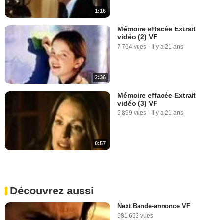
1:16
Mémoire effacée Extrait
vidéo (2) VF
7 764 vues
-
Il y a 21 ans
2:36
Mémoire effacée Extrait
vidéo (3) VF
5 899 vues
-
Il y a 21 ans
0:57
Découvrez aussi
Next Bande-annonce VF
581 693 vues