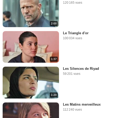
120 165 vues
2:00
Le Triangle d'or
100 034 vues
1:37
Les Silences de Riyad
59 201 vues
1:20
Les Matins merveilleux
112 240 vues