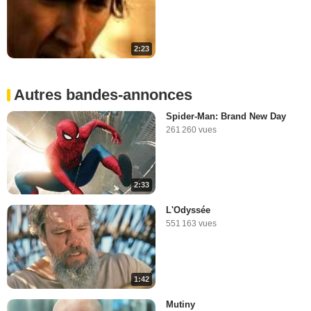
2:23
Autres bandes-annonces
Spider-Man: Brand New Day
261 260 vues
2:33
L'Odyssée
551 163 vues
1:42
Mutiny