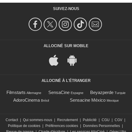
SUIVEZ-NOUS
ALLOCINÉ SUR MOBILE
ALLOCINÉ À L'ÉTRANGER
Filmstarts
SensaCine
Beyazperde
Allemagne
Espagne
Turquie
AdoroCinema
Sensacine México
Brésil
Mexique
Contact
|
Qui sommes-nous
|
Recrutement
|
Publicité
|
CGU
|
CGV
|
Politique de cookies
|
Préférences cookies
|
Données Personnelles
|
Revue de presse
|
Charte d'écriture
|
Les services AlloCiné
|
Gérer Utiq