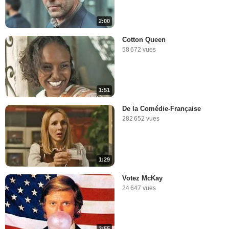
2:00
Cotton Queen
58 672 vues
1:51
De la Comédie-Française
282 652 vues
1:29
Votez McKay
24 647 vues
2:55