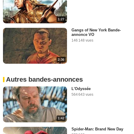
1:27
Gangs of New York Bande-
annonce VO
146 148 vues
2:36
Autres bandes-annonces
L'Odyssée
564 643 vues
1:42
Spider-Man: Brand New Day