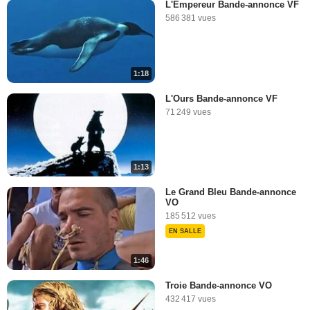
L'Empereur Bande-annonce VF
586 381 vues
1:18
L'Ours Bande-annonce VF
71 249 vues
1:13
Le Grand Bleu Bande-annonce
VO
185 512 vues
EN SALLE
1:46
Troie Bande-annonce VO
432 417 vues