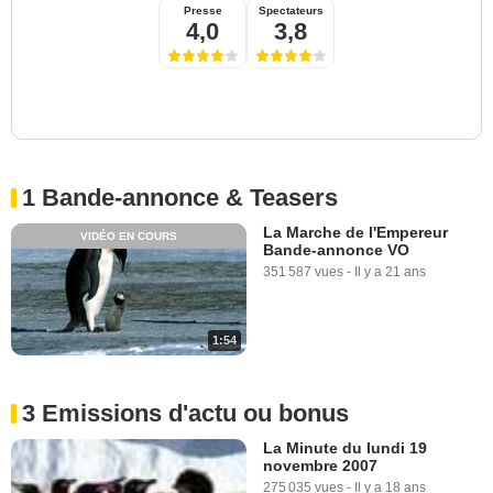
Presse
Spectateurs
4,0
3,8
1 Bande-annonce & Teasers
La Marche de l'Empereur
VIDÉO EN COURS
Bande-annonce VO
351 587 vues
-
Il y a 21 ans
1:54
3 Emissions d'actu ou bonus
La Minute du lundi 19
novembre 2007
275 035 vues
-
Il y a 18 ans