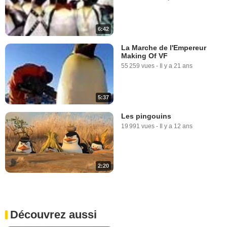
6:42
La Marche de l'Empereur
Making Of VF
55 259 vues
-
Il y a 21 ans
5:37
Les pingouins
19 991 vues
-
Il y a 12 ans
2:20
Découvrez aussi