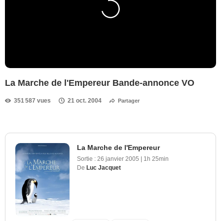
La Marche de l'Empereur Bande-annonce VO
351 587 vues
21 oct. 2004
Partager
La Marche de l'Empereur
Sortie :
26 janvier 2005
|
1h 25min
De
Luc Jacquet