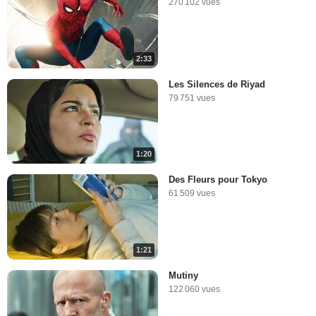
270 102 vues
2:33
Les Silences de Riyad
79 751 vues
1:20
Des Fleurs pour Tokyo
61 509 vues
1:21
Mutiny
122 060 vues