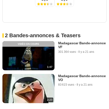
2 Bandes-annonces & Teasers
Madagascar Bande-annonce
VIDÉO EN COURS
VF
301 364 vues
-
Il y a 21 ans
1:47
Madagascar Bande-annonce
VO
83 615 vues
-
Il y a 21 ans
2:23