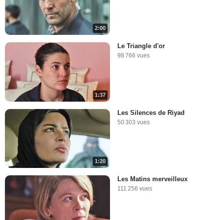
2:00
Le Triangle d'or
98 766 vues
1:37
Les Silences de Riyad
50 303 vues
1:20
Les Matins merveilleux
111 256 vues