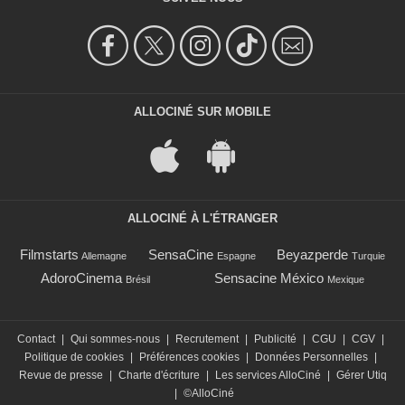
ALLOCINÉ SUR MOBILE
ALLOCINÉ À L'ÉTRANGER
Filmstarts
SensaCine
Beyazperde
Allemagne
Espagne
Turquie
AdoroCinema
Sensacine México
Brésil
Mexique
Contact
|
Qui sommes-nous
|
Recrutement
|
Publicité
|
CGU
|
CGV
|
Politique de cookies
|
Préférences cookies
|
Données Personnelles
|
Revue de presse
|
Charte d'écriture
|
Les services AlloCiné
|
Gérer Utiq
|
©AlloCiné