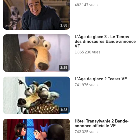
482 147 vues
1:58
L'Âge de glace 3 - Le Temps
des dinosaures Bande-annonce
VF
1 865 230 vues
2:25
L'Âge de glace 2 Teaser VF
741 976 vues
1:28
Hôtel Transylvanie 2 Bande-
annonce officielle VF
743 325 vues