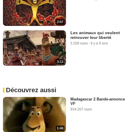
2:47
Les animaux qui veulent
retrouver leur liberté
5 208 vues
-
Il y a 9 ans
3:12
Découvrez aussi
Madagascar 2 Bande-annonce
VF
934 207 vues
1:46