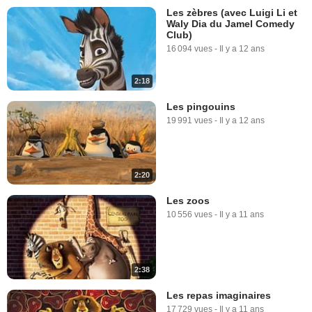
Les zèbres (avec Luigi Li et
Waly Dia du Jamel Comedy
Club)
16 094 vues
-
Il y a 12 ans
2:18
Les pingouins
19 991 vues
-
Il y a 12 ans
2:20
Les zoos
10 556 vues
-
Il y a 11 ans
2:38
Les repas imaginaires
17 729 vues
-
Il y a 11 ans