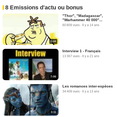
8 Emissions d'actu ou bonus
"Thor", "Madagascar",
"Warhammer 40 000"...
60 809 vues
-
Il y a 14 ans
5:44
Interview 1 - Français
13 367 vues
-
Il y a 21 ans
7:06
Les romances inter-espèces
34 409 vues
-
Il y a 13 ans
3:11