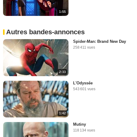
1:55
Autres bandes-annonces
Spider-Man: Brand New Day
258 411 vues
2:33
L'Odyssée
543 601 vues
1:42
Mutiny
118 134 vues