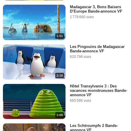
Madagascar 3, Bons Baisers
D’Europe Bande-annonce VF
1 778 660 vues
1:51
Les Pingouins de Madagascar
Bande-annonce VF
620 798 vues
2:18
Hôtel Transylvanie 3 : Des
vacances monstrueuses Bande-
annonce VF
665 586 vues
1:00
Les Schtroumpfs 2 Bande-
annonce VF