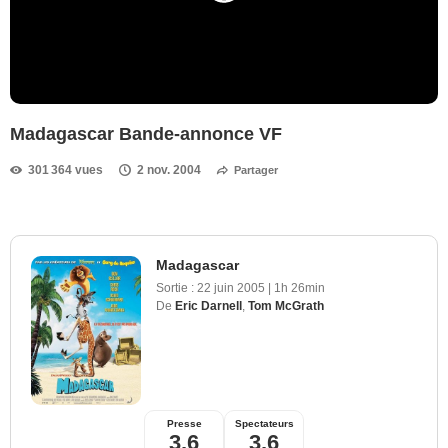
Madagascar Bande-annonce VF
301 364 vues
2 nov. 2004
Partager
Madagascar
Sortie :
22 juin 2005
|
1h 26min
De
Eric Darnell
,
Tom McGrath
Presse
Spectateurs
3,6
3,6