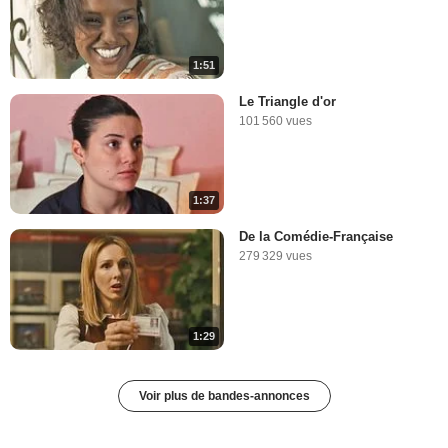
1:51
Le Triangle d'or
101 560 vues
1:37
De la Comédie-Française
279 329 vues
1:29
Voir plus de bandes-annonces