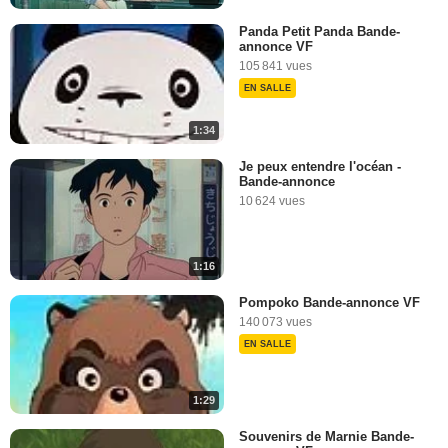
Panda Petit Panda Bande-
annonce VF
105 841 vues
EN SALLE
1:34
Je peux entendre l'océan -
Bande-annonce
10 624 vues
1:16
Pompoko Bande-annonce VF
140 073 vues
EN SALLE
1:29
Souvenirs de Marnie Bande-