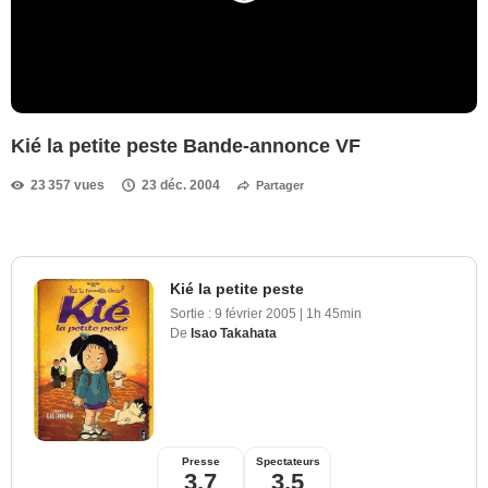
Kié la petite peste Bande-annonce VF
23 357 vues
23 déc. 2004
Partager
Kié la petite peste
Sortie :
9 février 2005
|
1h 45min
De
Isao Takahata
Presse
Spectateurs
3,7
3,5