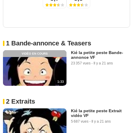
1 Bande-annonce & Teasers
Kié la petite peste Bande-
VIDÉO EN COURS
annonce VF
23 357 vues
-
Il y a 21 ans
1:33
2 Extraits
Kié la petite peste Extrait
vidéo VF
5 687 vues
-
Il y a 21 ans