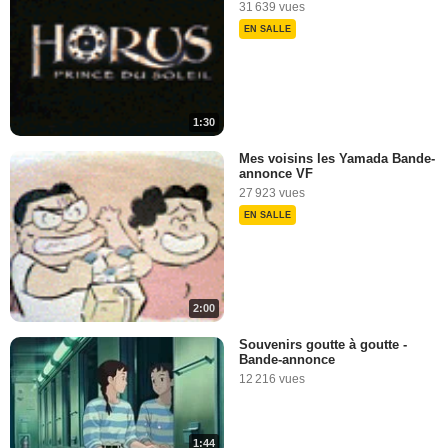
31 639 vues
EN SALLE
1:30
Mes voisins les Yamada Bande-
annonce VF
27 923 vues
EN SALLE
2:00
Souvenirs goutte à goutte -
Bande-annonce
12 216 vues
1:44