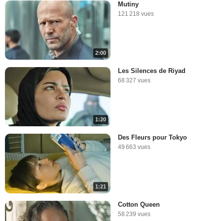
Mutiny
121 218 vues
2:00
Les Silences de Riyad
68 327 vues
1:20
Des Fleurs pour Tokyo
49 663 vues
1:21
Cotton Queen
58 239 vues