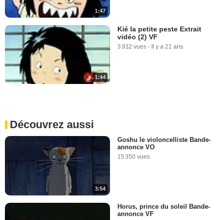
1:47
Kié la petite peste Extrait
vidéo (2) VF
3 932 vues
-
Il y a 21 ans
1:44
Découvrez aussi
Goshu le violoncelliste Bande-
annonce VO
15 350 vues
3:54
Horus, prince du soleil Bande-
annonce VF