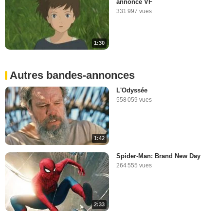
annonce VF
331 997 vues
1:30
Autres bandes-annonces
L'Odyssée
558 059 vues
1:42
Spider-Man: Brand New Day
264 555 vues
2:33