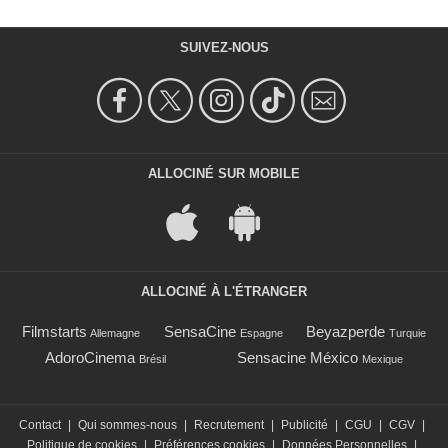
SUIVEZ-NOUS
ALLOCINÉ SUR MOBILE
ALLOCINÉ À L'ÉTRANGER
Filmstarts
SensaCine
Beyazperde
Allemagne
Espagne
Turquie
AdoroCinema
Sensacine México
Brésil
Mexique
Contact
|
Qui sommes-nous
|
Recrutement
|
Publicité
|
CGU
|
CGV
|
Politique de cookies
|
Préférences cookies
|
Données Personnelles
|