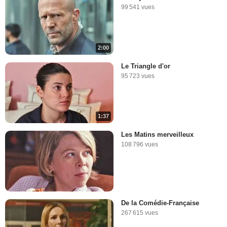
99 541 vues
2:00
Le Triangle d'or
95 723 vues
1:37
Les Matins merveilleux
108 796 vues
De la Comédie-Française
267 615 vues