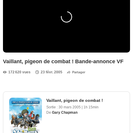
Vaillant, pigeon de combat ! Bande-annonce VF
172 620 vues
23 févr. 2005
Partager
Vaillant, pigeon de combat !
Sortie :
30 mars 2005
|
1h 15min
De
Gary Chapman