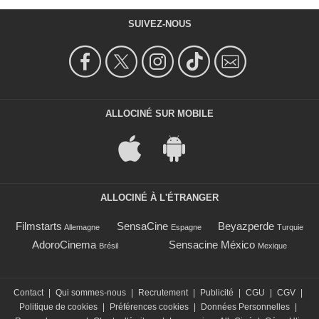
SUIVEZ-NOUS
ALLOCINÉ SUR MOBILE
ALLOCINÉ À L'ÉTRANGER
Filmstarts
SensaCine
Beyazperde
Allemagne
Espagne
Turquie
AdoroCinema
Sensacine México
Brésil
Mexique
Contact
|
Qui sommes-nous
|
Recrutement
|
Publicité
|
CGU
|
CGV
|
Politique de cookies
|
Préférences cookies
|
Données Personnelles
|