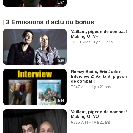
1:57
3 Emissions d'actu ou bonus
Vaillant, pigeon de combat !
Making Of VF
12 611 vues
-
Il y a 21 ans
3:20
Ramzy Bedia, Eric Judor
Interview 2: Vaillant, pigeon
de combat !
7 347 vues
-
Il y a 21 ans
4:44
Vaillant, pigeon de combat !
Making Of VO
6 725 vues
-
Il y a 21 ans