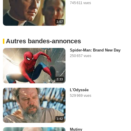
745 611 vues
1:57
Autres bandes-annonces
Spider-Man: Brand New Day
250 657 vues
2:33
L'Odyssée
529 969 vues
1:42
Mutiny