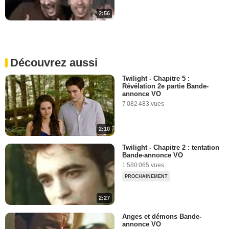
2:56
Découvrez aussi
Twilight - Chapitre 5 :
Révélation 2e partie Bande-
annonce VO
7 082 483 vues
2:10
Twilight - Chapitre 2 : tentation
Bande-annonce VO
1 580 065 vues
PROCHAINEMENT
2:27
Anges et démons Bande-
annonce VO