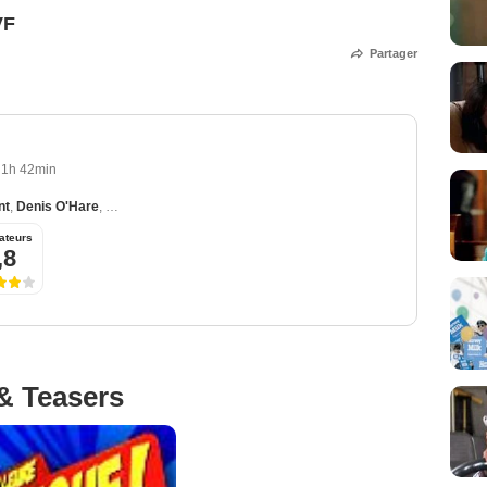
VF
Partager
1h 42min
int
,
Denis O'Hare
,
Zach Braff
,
Natalie Portman
ateurs
,8
& Teasers