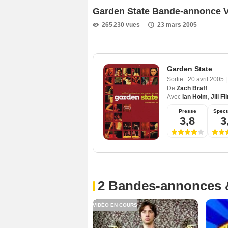
Garden State Bande-annonce 
265 230 vues
23 mars 2005
Garden State
Sortie :
20 avril 2005
|
De
Zach Braff
Avec
Ian Holm
,
Jill Fl
Presse
Spect
3,8
3
2 Bandes-annonces 
VIDÉO EN COURS