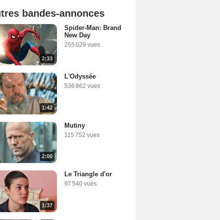
tres bandes-annonces
Spider-Man: Brand
New Day
255 029 vues
2:33
L'Odyssée
536 862 vues
1:42
Mutiny
115 752 vues
2:00
Le Triangle d'or
97 540 vues
1:37