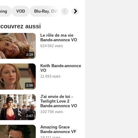
ming
VOD
Blu-Ray, DVD
Photos
Musique
Secrets de
couvrez aussi
Le rôle de ma vie
Bande-annonce VO
624 562 vues
2:19
Keith Bande-annonce
VO
11 493 vues
2:00
J'ai envie de toi -
Twilight Love 2
Bande-annonce VO
102 756 vues
2:07
Amazing Grace
Bande-annonce VF
19 311 vues