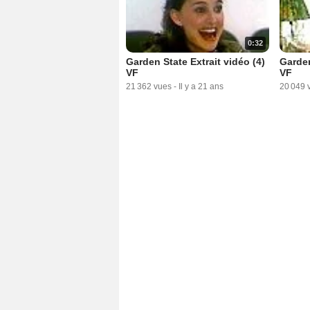
0:32
Garden State Extrait vidéo (4)
Garden
VF
VF
21 362 vues
-
Il y a 21 ans
20 049 