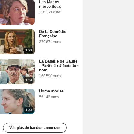
Les Matins
merveilleux
110 153 vues
De la Comédie-
Française
270 671 vues
1:29
La Bataille de Gaulle
- Partie 2 : J’écris ton
nom
160 590 vues
1:34
Home stories
56 142 vues
1:38
Voir plus de bandes-annonces