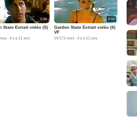
1:24
2:10
 State Extrait vidéo (5)
Garden State Extrait vidéo (6)
VF
vues
-
Il y a 21 ans
29 573 vues
-
Il y a 21 ans