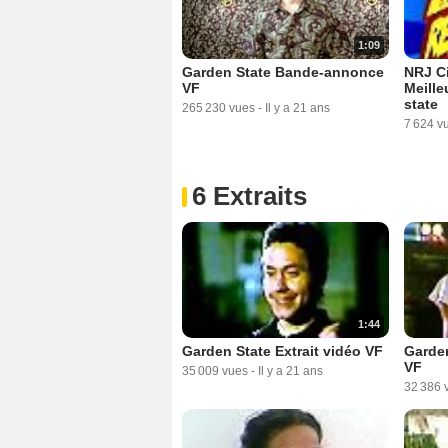
1:09
NRJ Ci
Garden State Bande-annonce
Meille
VF
state
265 230 vues
-
Il y a 21 ans
7 624 v
6 Extraits
1:44
Garden State Extrait vidéo VF
Garden
VF
35 009 vues
-
Il y a 21 ans
32 386 