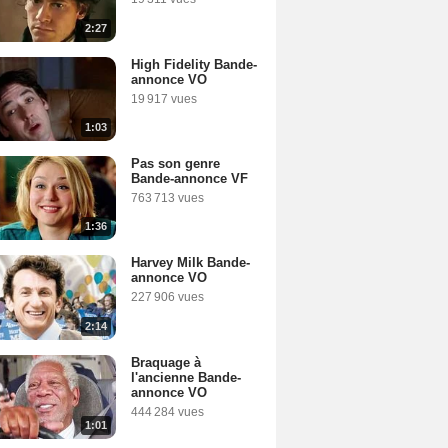
2:27
High Fidelity Bande-
annonce VO
19 917 vues
1:03
Pas son genre
Bande-annonce VF
763 713 vues
1:36
Harvey Milk Bande-
annonce VO
227 906 vues
2:14
Braquage à
l'ancienne Bande-
annonce VO
444 284 vues
1:01