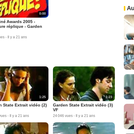
Au
0:00
né Awards 2005 -
ure réplique - Garden
ues
-
Il y a 21 ans
1:25
1:23
 State Extrait vidéo (2)
Garden State Extrait vidéo (3)
VF
vues
-
Il y a 21 ans
24 046 vues
-
Il y a 21 ans