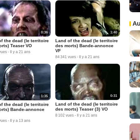
Au
0:36
1:40
f the dead (le territoire
Land of the dead (le territoire
rts) Teaser VO
des morts) Bande-annonce
VF
vues
-
Il y a 21 ans
84 341 vues
-
Il y a 21 ans
0:31
1:35
Land of the dead (le territoire
f the dead (le territoire
des morts) Teaser (3) VO
orts) Bande-annonce
8 102 vues
-
Il y a 21 ans
vues
-
Il y a 13 ans