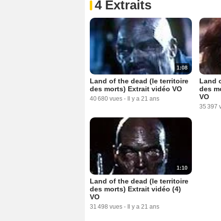
4 Extraits
1:08
Land of the dead (le territoire
Land o
des morts) Extrait vidéo VO
des mo
VO
40 680 vues
-
Il y a 21 ans
35 397 
1:10
Land of the dead (le territoire
des morts) Extrait vidéo (4)
VO
31 498 vues
-
Il y a 21 ans