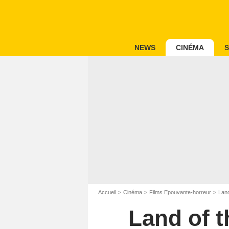
NEWS
CINÉMA
S
Accueil
Cinéma
Films Epouvante-horreur
Land
Land of t