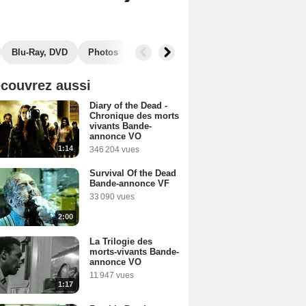
Blu-Ray, DVD
Photos
Musique
Secrets de tournage
B
couvrez aussi
Diary of the Dead -
Chronique des morts
vivants Bande-
annonce VO
1:14
346 204 vues
Survival Of the Dead
Bande-annonce VF
33 090 vues
2:00
La Trilogie des
morts-vivants Bande-
annonce VO
11 947 vues
1:17