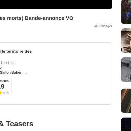
e des morts) Bande-annonce VO
Partager
le territoire des
1h 33min
o
Simon Baker
,
Asia Argento
,
Dennis Hopper
,
John Leguizamo
ateurs
,9
& Teasers