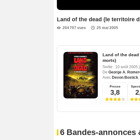
Land of the dead (le territoir
204 707 vues
25 mai 2005
Land of the dead (
morts)
Sortie :
10 août 2005
|
De
George A. Romer
Avec
Devon Bostick
,
Presse
Spect
3,8
2
6 Bandes-annonces 