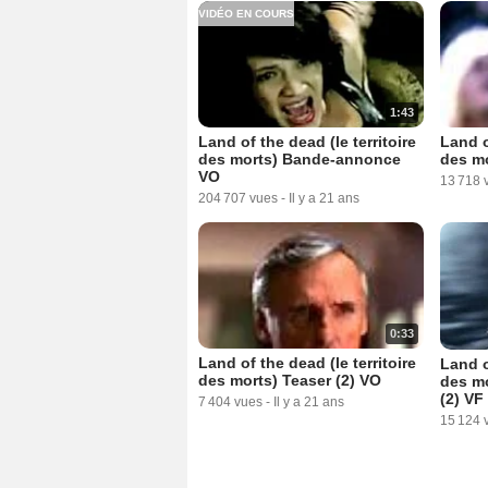
VIDÉO EN COURS
1:43
Land o
Land of the dead (le territoire
des mo
des morts) Bande-annonce
VO
13 718 
204 707 vues
-
Il y a 21 ans
0:33
Land of the dead (le territoire
Land o
des morts) Teaser (2) VO
des m
(2) VF
7 404 vues
-
Il y a 21 ans
15 124 