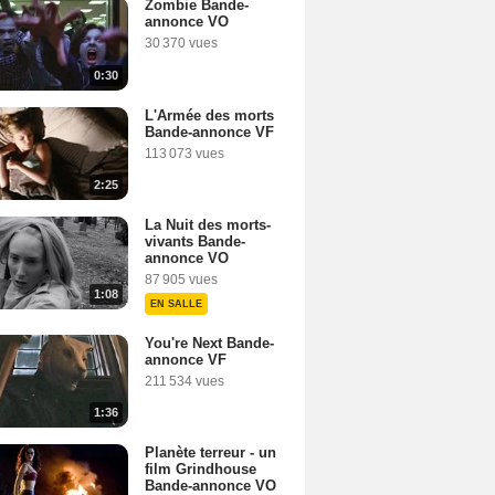
Zombie Bande-
annonce VO
30 370 vues
0:30
L'Armée des morts
Bande-annonce VF
113 073 vues
2:25
La Nuit des morts-
vivants Bande-
annonce VO
87 905 vues
1:08
EN SALLE
You're Next Bande-
annonce VF
211 534 vues
1:36
Planète terreur - un
film Grindhouse
Bande-annonce VO