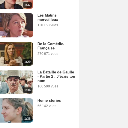
1:37
Les Matins
merveilleux
110 153 vues
De la Comédie-
Française
270 671 vues
1:29
La Bataille de Gaulle
- Partie 2 : J’écris ton
nom
160 590 vues
1:34
Home stories
56 142 vues
1:38