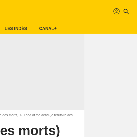
profil
search
LES INDÉS
CANAL+
re des morts)
Land of the dead (le territoire des morts) Bande-annonce VO
des morts)