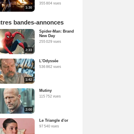
355 804 vues
1:30
tres bandes-annonces
Spider-Man: Brand
New Day
255 029 vues
2:33
L'Odyssée
536 862 vues
1:42
Mutiny
115 752 vues
2:00
Le Triangle d'or
97 540 vues