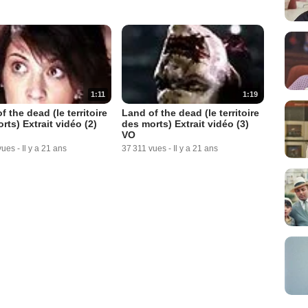
1:11
1:19
f the dead (le territoire
Land of the dead (le territoire
rts) Extrait vidéo (2)
des morts) Extrait vidéo (3)
VO
vues
-
Il y a 21 ans
37 311 vues
-
Il y a 21 ans