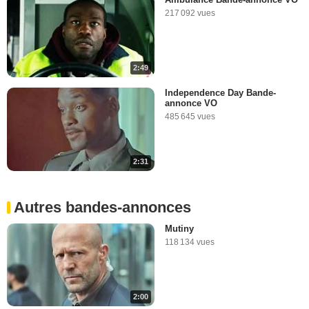
217 092 vues
2:49
Independence Day Bande-
annonce VO
485 645 vues
2:31
Autres bandes-annonces
Mutiny
118 134 vues
2:00