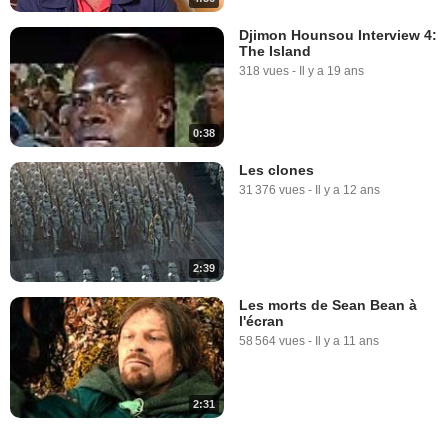
Djimon Hounsou Interview 4:
The Island
318 vues
-
Il y a 19 ans
0:38
Les clones
31 376 vues
-
Il y a 12 ans
2:39
Les morts de Sean Bean à
l'écran
58 564 vues
-
Il y a 11 ans
2:31