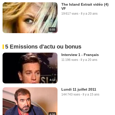
The Island Extrait vidéo (4)
VF
19 617 vues
-
Il y a 20 ans
0:55
5 Emissions d'actu ou bonus
Interview 1 - Français
11 196 vues
-
Il y a 20 ans
4:12
Lundi 11 juillet 2011
144 743 vues
-
Il y a 15 ans
4:56