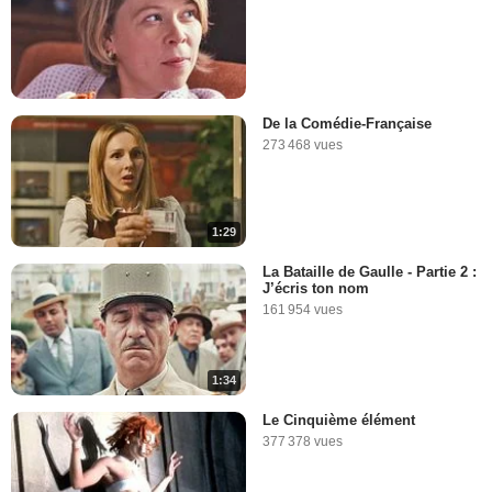
De la Comédie-Française
273 468 vues
1:29
La Bataille de Gaulle - Partie 2 :
J’écris ton nom
161 954 vues
1:34
Le Cinquième élément
377 378 vues