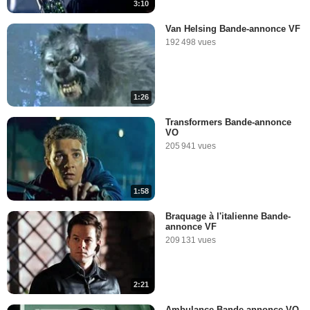
3:10
Van Helsing Bande-annonce VF
192 498 vues
1:26
Transformers Bande-annonce
VO
205 941 vues
1:58
Braquage à l'italienne Bande-
annonce VF
209 131 vues
2:21
Ambulance Bande-annonce VO