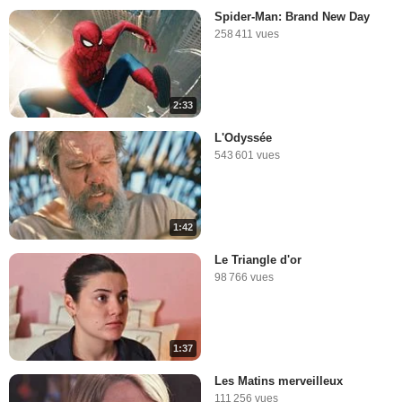
Spider-Man: Brand New Day
258 411 vues
2:33
L'Odyssée
543 601 vues
1:42
Le Triangle d'or
98 766 vues
1:37
Les Matins merveilleux
111 256 vues