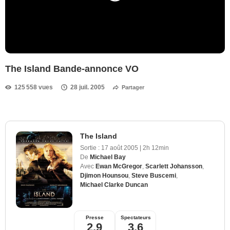
The Island Bande-annonce VO
125 558 vues
28 juil. 2005
Partager
The Island
Sortie :
17 août 2005
|
2h 12min
De
Michael Bay
Avec
Ewan McGregor
,
Scarlett Johansson
,
Djimon Hounsou
,
Steve Buscemi
,
Michael Clarke Duncan
Presse
Spectateurs
2,9
3,6