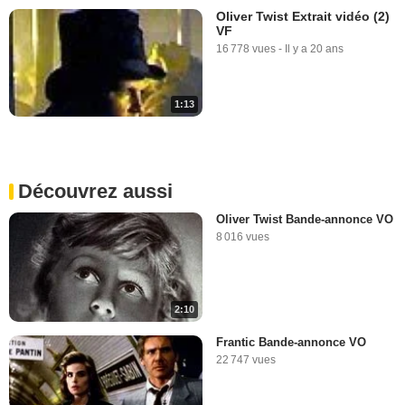
Oliver Twist Extrait vidéo (2)
VF
16 778 vues
-
Il y a 20 ans
1:13
Découvrez aussi
Oliver Twist Bande-annonce VO
8 016 vues
2:10
Frantic Bande-annonce VO
22 747 vues