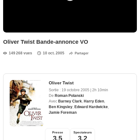
Oliver Twist Bande-annonce VO
149 268 vues
10 oct. 2005
Partager
Oliver Twist
Sortie :
19 octobre 2005
|
2h 10min
De
Roman Polanski
Avec
Barney Clark
,
Harry Eden
,
Ben Kingsley
,
Edward Hardwicke
,
Jamie Foreman
Presse
Spectateurs
3,5
3,2