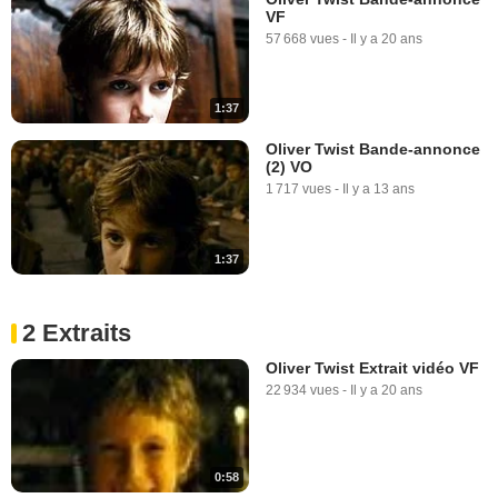
VF
57 668 vues
-
Il y a 20 ans
1:37
Oliver Twist Bande-annonce
(2) VO
1 717 vues
-
Il y a 13 ans
1:37
2 Extraits
Oliver Twist Extrait vidéo VF
22 934 vues
-
Il y a 20 ans
0:58