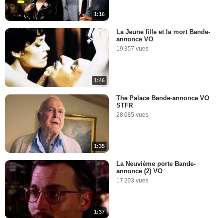
1:16
La Jeune fille et la mort Bande-
annonce VO
19 357 vues
1:46
The Palace Bande-annonce VO
STFR
28 085 vues
1:35
La Neuvième porte Bande-
annonce (2) VO
17 203 vues
1:37