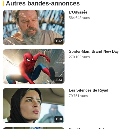
Autres bandes-annonces
L'Odyssée
564 643 vues
1:42
Spider-Man: Brand New Day
270 102 vues
2:33
Les Silences de Riyad
79 751 vues
1:20