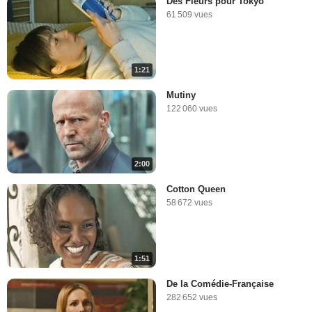
Des Fleurs pour Tokyo
61 509 vues
1:21
Mutiny
122 060 vues
2:00
Cotton Queen
58 672 vues
1:51
De la Comédie-Française
282 652 vues