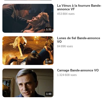
La Vénus à la fourrure Bande-
annonce VF
453 884 vues
1:31
Lunes de fiel Bande-annonce
VO
84 896 vues
1:40
Carnage Bande-annonce VO
1 324 608 vues
1:48