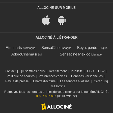
ALLOCINÉ SUR MOBILE
ALLOCINÉ À L'ÉTRANGER
Filmstarts
SensaCine
Beyazperde
Allemagne
Espagne
Turquie
AdoroCinema
Sensacine México
Brésil
Mexique
Contact
|
Qui sommes-nous
|
Recrutement
|
Publicité
|
CGU
|
CGV
|
Politique de cookies
|
Préférences cookies
|
Données Personnelles
|
Revue de presse
|
Charte d'écriture
|
Les services AlloCiné
|
Gérer Utiq
|
©AlloCiné
Retrouvez tous les horaires et infos de votre cinéma sur le numéro AlloCiné :
0 892 892 892
(0,90€/minute)