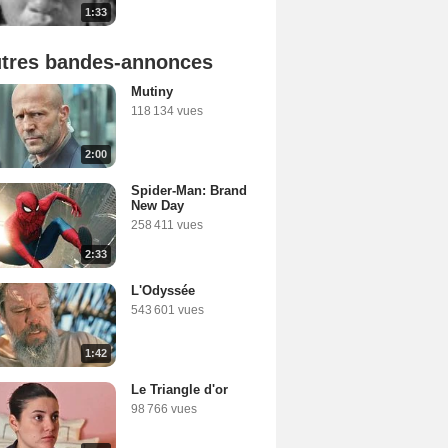
1:33
tres bandes-annonces
Mutiny
118 134 vues
2:00
Spider-Man: Brand
New Day
258 411 vues
2:33
L'Odyssée
543 601 vues
1:42
Le Triangle d'or
98 766 vues