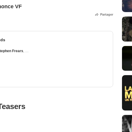
nonce VF
Partager
nds
tephen Frears
,
Ridley Scott
,
Tony Scott
,
Roman Polanski
Teasers