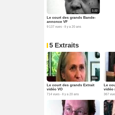
1:22
Le court des grands Bande-
annonce VF
9 137 vues
-
Il y a 20 ans
5 Extraits
3:06
Le court des grands Extrait
Le cou
vidéo VO
vidéo 
714 vues
-
Il y a 20 ans
367 vue