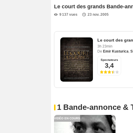
Le court des grands Bande-an
9 137 vues
23 nov. 2005
Le court des gra
3h 23min
De
Emir Kusturica
,
S
Spectateurs
3,4
1 Bande-annonce & 
VIDÉO EN COURS