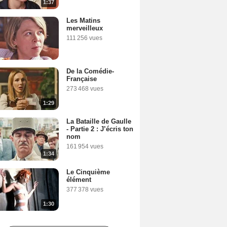
1:37
Les Matins
merveilleux
111 256 vues
De la Comédie-
Française
273 468 vues
1:29
La Bataille de Gaulle
- Partie 2 : J’écris ton
nom
161 954 vues
1:34
Le Cinquième
élément
377 378 vues
1:30