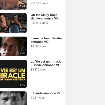
250 147 vues
1:42
On the Milky Road
Bande-annonce VO
342 933 vues
1:35
Lame de fond Bande-
annonce VO
19 593 vues
2:40
La Vie est un miracle
! Bande-annonce VO
35 870 vues
1:40
8 Bande-annonce VF
7 237 vues