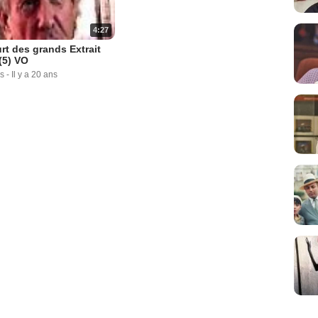
4:27
rt des grands Extrait
(5) VO
s
-
Il y a 20 ans