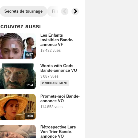
Secrets de tournage
Films similaires
couvrez aussi
Les Enfants
invisibles Bande-
annonce VF
18 432 vues
0:57
Words with Gods
Bande-annonce VO
3 687 vues
PROCHAINEMENT
1:54
Promets-moi Bande-
annonce VO
114 858 vues
1:50
Rétrospective Lars
Von Trier Bande-
annonce VO