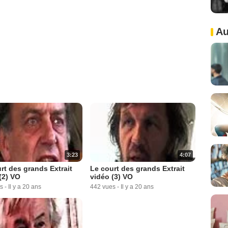
Au
3:23
4:07
rt des grands Extrait
Le court des grands Extrait
(2) VO
vidéo (3) VO
s
-
Il y a 20 ans
442 vues
-
Il y a 20 ans