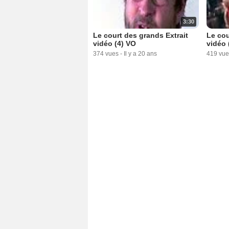
3:30
Le court des grands Extrait
Le cou
vidéo (4) VO
vidéo 
374 vues
-
Il y a 20 ans
419 vue