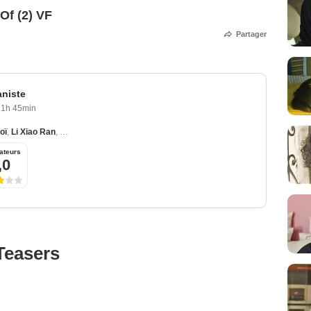
Of (2) VF
Partager
aniste
1h 45min
oï
,
Li Xiao Ran
,
Ling Dong Fu
,
Tuo Jilin
,
Wei-chang Wang
ateurs
,0
Teasers