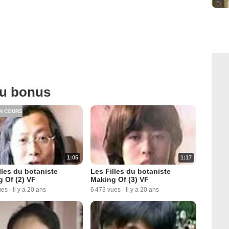
ou bonus
N COURS
1:05
1:17
lles du botaniste
Les Filles du botaniste
 Of (2) VF
Making Of (3) VF
ues
-
Il y a 20 ans
6 473 vues
-
Il y a 20 ans