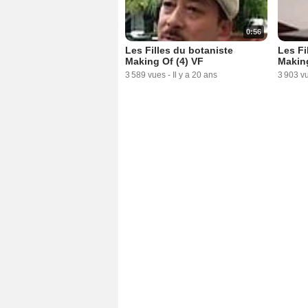
0:56
Les Filles du botaniste
Les Fi
Making Of (4) VF
Makin
3 589 vues
-
Il y a 20 ans
3 903 v