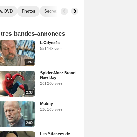
y, DVD
Photos
Secrets de tournage
Box Office
Récomp
tres bandes-annonces
L'Odyssée
551 163 vues
1:42
Spider-Man: Brand
New Day
261 260 vues
2:33
Mutiny
120 165 vues
2:00
Les Silences de