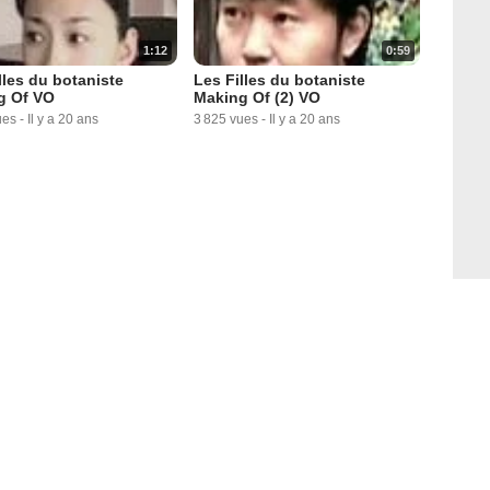
1:12
0:59
lles du botaniste
Les Filles du botaniste
g Of VO
Making Of (2) VO
ues
-
Il y a 20 ans
3 825 vues
-
Il y a 20 ans