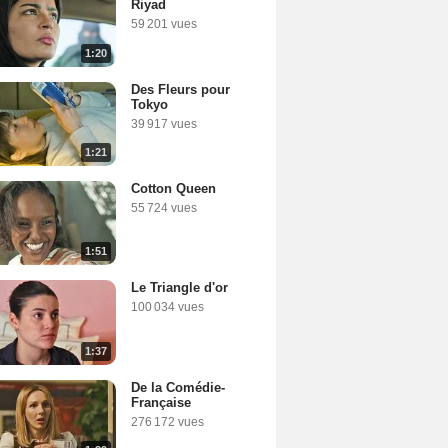
Riyad
59 201 vues
1:20
Des Fleurs pour
Tokyo
39 917 vues
1:21
Cotton Queen
55 724 vues
1:51
Le Triangle d'or
100 034 vues
1:37
De la Comédie-
Française
276 172 vues