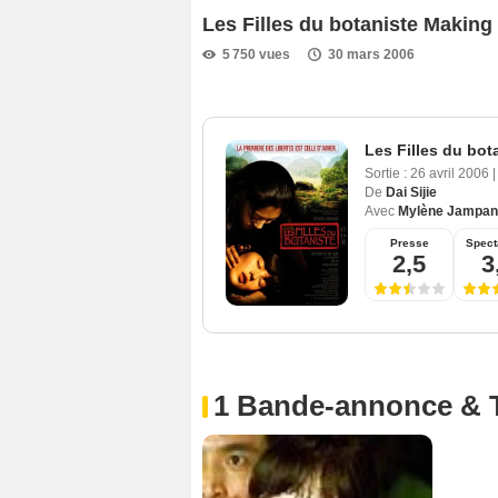
Les Filles du botaniste Making 
5 750 vues
30 mars 2006
Les Filles du bot
Sortie :
26 avril 2006
|
De
Dai Sijie
Avec
Mylène Jampan
Presse
Spect
2,5
3
1 Bande-annonce & 