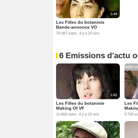
1:44
Les Filles du botaniste
Bande-annonce VO
70 387 vues
-
Il y a 20 ans
6 Emissions d'actu 
VIDÉO E
1:02
Les Filles du botaniste
Les Fi
Making Of VF
Making
11 668 vues
-
Il y a 20 ans
5 750 v