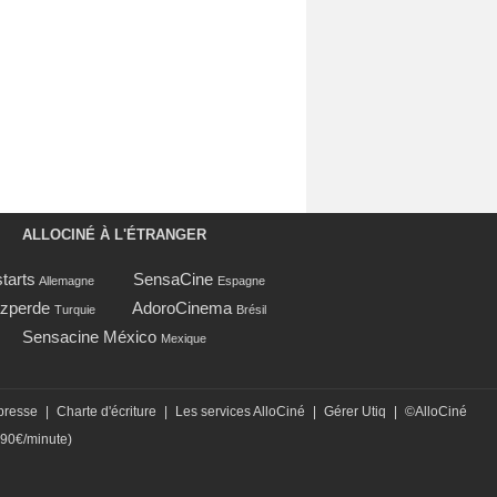
ALLOCINÉ À L'ÉTRANGER
tarts
SensaCine
Allemagne
Espagne
zperde
AdoroCinema
Turquie
Brésil
Sensacine México
Mexique
presse
|
Charte d'écriture
|
Les services AlloCiné
|
Gérer Utiq
|
©AlloCiné
,90€/minute)