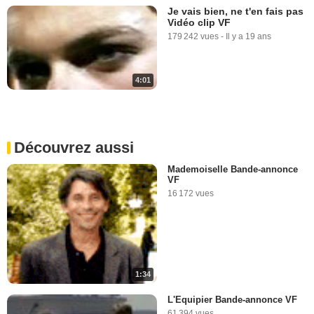
Je vais bien, ne t'en fais pas
Vidéo clip VF
179 242 vues
-
Il y a 19 ans
4:01
Découvrez aussi
Mademoiselle Bande-annonce
VF
16 172 vues
1:34
L'Equipier Bande-annonce VF
61 394 vues