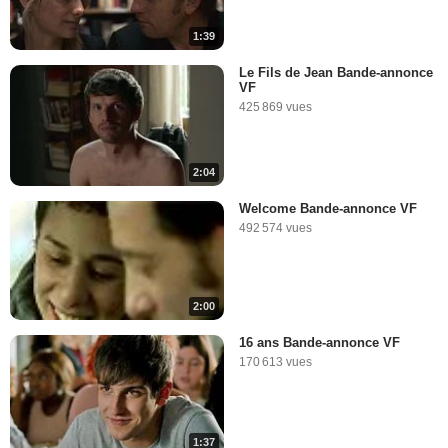
1:39
Le Fils de Jean Bande-annonce
VF
425 869 vues
2:04
Welcome Bande-annonce VF
492 574 vues
2:00
16 ans Bande-annonce VF
170 613 vues
1:37