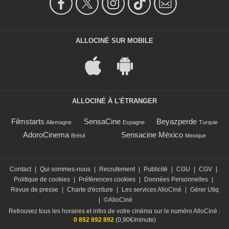
ALLOCINÉ SUR MOBILE
ALLOCINÉ À L'ÉTRANGER
Filmstarts
SensaCine
Beyazperde
Allemagne
Espagne
Turquie
AdoroCinema
Sensacine México
Brésil
Mexique
Contact
|
Qui sommes-nous
|
Recrutement
|
Publicité
|
CGU
|
CGV
|
Politique de cookies
|
Préférences cookies
|
Données Personnelles
|
Revue de presse
|
Charte d'écriture
|
Les services AlloCiné
|
Gérer Utiq
|
©AlloCiné
Retrouvez tous les horaires et infos de votre cinéma sur le numéro AlloCiné :
0 892 892 892
(0,90€/minute)