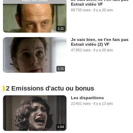
VIDÉO EN COURS
Extrait vidéo VF
69 735 vues
-
Il y a 20 ans
1:11
Je vais bien, ne t'en fais pas
Extrait vidéo (2) VF
47 952 vues
-
Il y a 20 ans
1:11
2 Emissions d'actu ou bonus
Les disparitions
22 601 vues
-
Il y a 13 ans
1:54