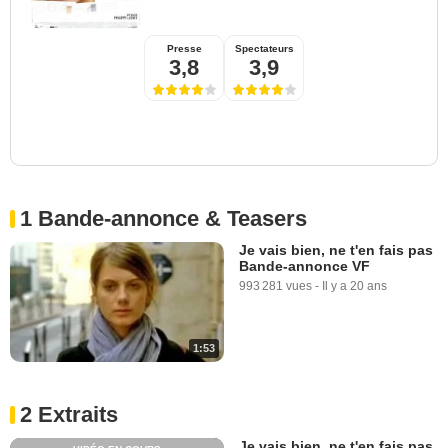
Presse
Spectateurs
3,8
3,9
1 Bande-annonce & Teasers
Je vais bien, ne t'en fais pas
Bande-annonce VF
993 281 vues
-
Il y a 20 ans
1:53
2 Extraits
Je vais bien, ne t'en fais pas