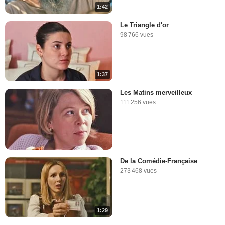
1:42
Le Triangle d'or
98 766 vues
1:37
Les Matins merveilleux
111 256 vues
De la Comédie-Française
273 468 vues
1:29