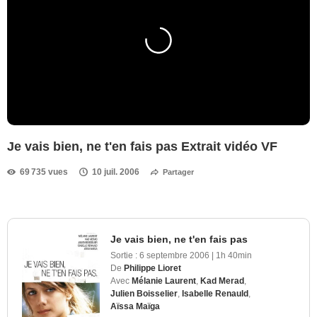
Je vais bien, ne t'en fais pas Extrait vidéo VF
69 735 vues
10 juil. 2006
Partager
Je vais bien, ne t'en fais pas
Sortie :
6 septembre 2006
|
1h 40min
De
Philippe Lioret
Avec
Mélanie Laurent
,
Kad Merad
,
Julien Boisselier
,
Isabelle Renauld
,
Aïssa Maïga