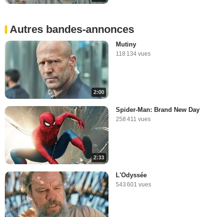
Autres bandes-annonces
Mutiny
118 134 vues
2:00
Spider-Man: Brand New Day
258 411 vues
2:33
L'Odyssée
543 601 vues