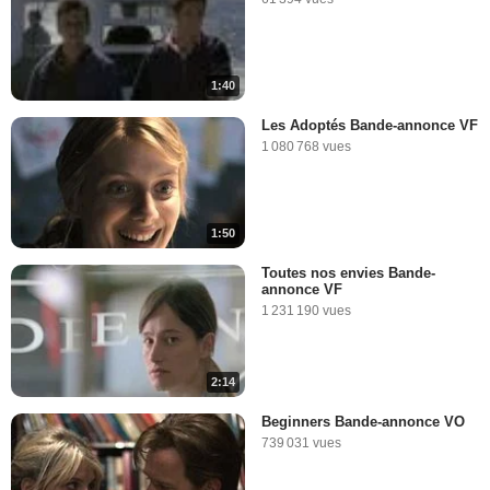
1:40
Les Adoptés Bande-annonce VF
1 080 768 vues
1:50
Toutes nos envies Bande-
annonce VF
1 231 190 vues
2:14
Beginners Bande-annonce VO
739 031 vues