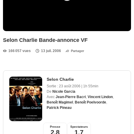
Selon Charlie Bande-annonce VF
166 057 vues
13 juil. 2006
Partager
Selon Charlie
Sortie :
23 août 2006
|
1h 55min
De
Nicole Garcia
Avec
Jean-Pierre Bacri
,
Vincent Lindon
,
Benoît Magimel
,
Benoît Poelvoorde
,
Patrick Pineau
Presse
Spectateurs
2,8
1,7