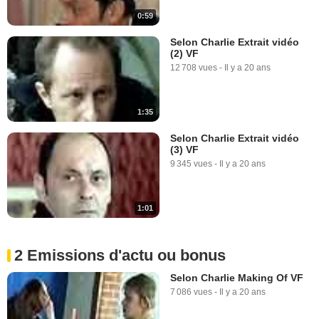
0:59
Selon Charlie Extrait vidéo
(2) VF
12 708 vues
-
Il y a 20 ans
1:35
Selon Charlie Extrait vidéo
(3) VF
9 345 vues
-
Il y a 20 ans
1:01
2 Emissions d'actu ou bonus
Selon Charlie Making Of VF
7 086 vues
-
Il y a 20 ans