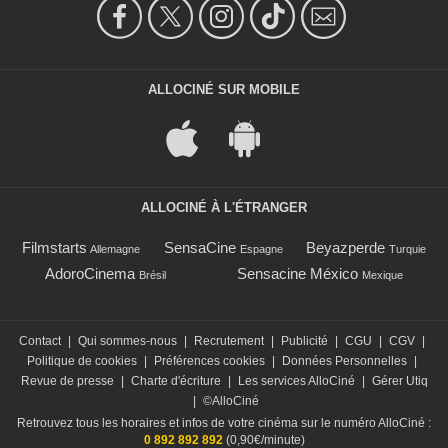
ALLOCINÉ SUR MOBILE
ALLOCINÉ À L'ÉTRANGER
Filmstarts
SensaCine
Beyazperde
Allemagne
Espagne
Turquie
AdoroCinema
Sensacine México
Brésil
Mexique
Contact
|
Qui sommes-nous
|
Recrutement
|
Publicité
|
CGU
|
CGV
|
Politique de cookies
|
Préférences cookies
|
Données Personnelles
|
Revue de presse
|
Charte d'écriture
|
Les services AlloCiné
|
Gérer Utiq
|
©AlloCiné
Retrouvez tous les horaires et infos de votre cinéma sur le numéro AlloCiné :
0 892 892 892
(0,90€/minute)