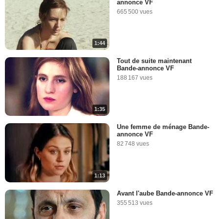
annonce VF
665 500 vues
1:44
Tout de suite maintenant
Bande-annonce VF
188 167 vues
1:35
Une femme de ménage Bande-
annonce VF
82 748 vues
1:13
Avant l'aube Bande-annonce VF
355 513 vues