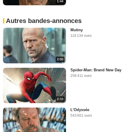
1:44
Autres bandes-annonces
Mutiny
118 134 vues
2:00
Spider-Man: Brand New Day
258 411 vues
2:33
L'Odyssée
543 601 vues