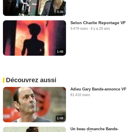
3:36
Selon Charlie Reportage VF
5 479 vues
-
Il y a 20 ans
1:46
Découvrez aussi
Adieu Gary Bande-annonce VF
81 410 vues
1:48
Un beau dimanche Bande-