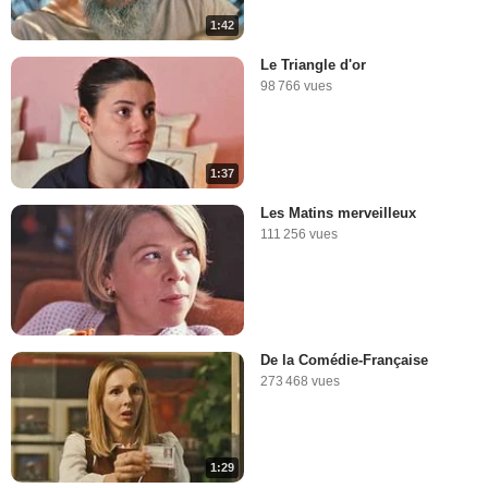
1:42
Le Triangle d'or
98 766 vues
1:37
Les Matins merveilleux
111 256 vues
De la Comédie-Française
273 468 vues
1:29