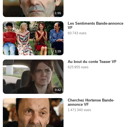
1:55
Les Sentiments Bande-annonce
VF
60 743 vues
1:39
Au bout du conte Teaser VF
625 955 vues
0:42
Cherchez Hortense Bande-
annonce VF
1 471 340 vues