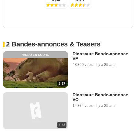
2 Bandes-annonces & Teasers
Dinosaure Bande-annonce
VIDÉO EN COURS
VF
48 399 vues
-
Il y a 25 ans
2:17
Dinosaure Bande-annonce
VO
14 374 vues
-
Il y a 25 ans
4:43