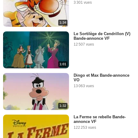
3 301 vues
1:34
Le Sortilège de Cendrillon (V)
Bande-annonce VF
12 507 vues
1:01
Dingo et Max Bande-annonce
VO
13 063 vues
1:32
La Ferme se rebelle Bande-
annonce VF
122 253 vues