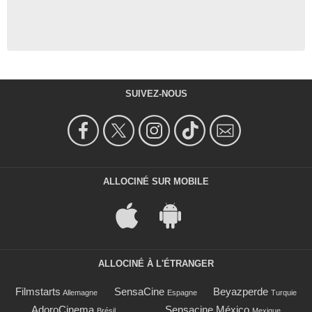
SUIVEZ-NOUS
ALLOCINÉ SUR MOBILE
ALLOCINÉ À L'ÉTRANGER
Filmstarts
SensaCine
Beyazperde
Allemagne
Espagne
Turquie
AdoroCinema
Sensacine México
Brésil
Mexique