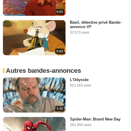
0:55
Basil, détective privé Bande-
annonce VF
32 573 vues
0:43
Autres bandes-annonces
L'Odyssée
551 163 vues
1:42
Spider-Man: Brand New Day
261 260 vues