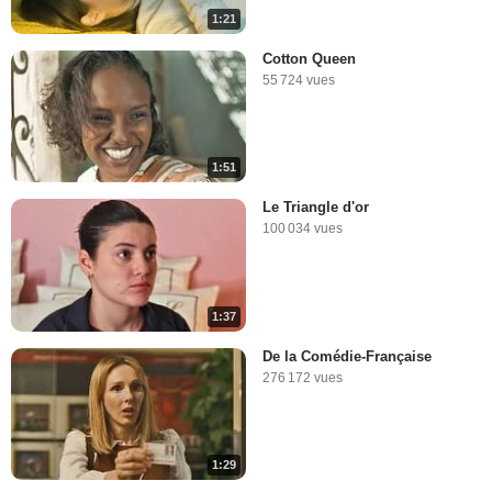
1:21
Cotton Queen
55 724 vues
1:51
Le Triangle d'or
100 034 vues
1:37
De la Comédie-Française
276 172 vues
1:29