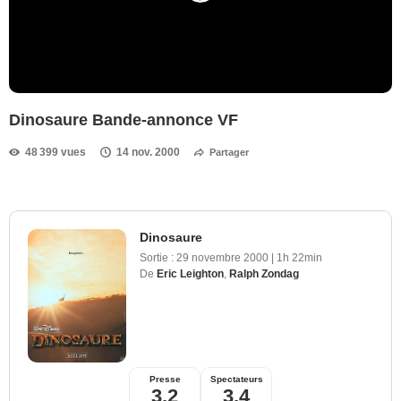
Dinosaure Bande-annonce VF
48 399 vues
14 nov. 2000
Partager
Dinosaure
Sortie :
29 novembre 2000
|
1h 22min
De
Eric Leighton
,
Ralph Zondag
Presse
Spectateurs
3,2
3,4