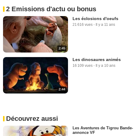
2 Emissions d'actu ou bonus
Les éclosions d'oeufs
21 616 vues
-
Il y a 11 ans
2:45
Les dinosaures animés
16 109 vues
-
Il y a 10 ans
2:44
Découvrez aussi
Les Aventures de Tigrou Bande-
annonce VF