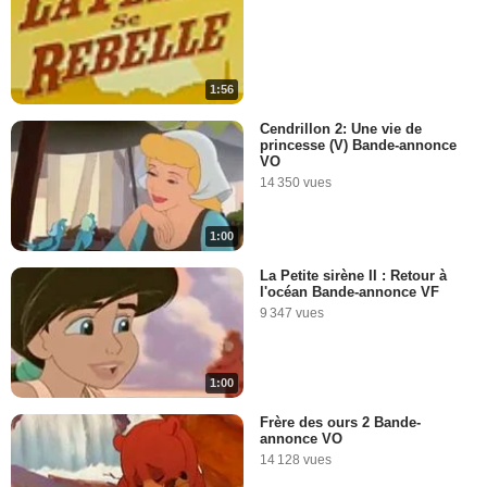
1:56
Cendrillon 2: Une vie de
princesse (V) Bande-annonce
VO
14 350 vues
1:00
La Petite sirène II : Retour à
l'océan Bande-annonce VF
9 347 vues
1:00
Frère des ours 2 Bande-
annonce VO
14 128 vues