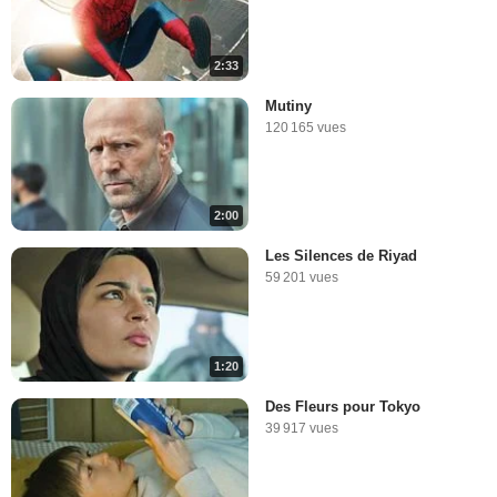
2:33
Mutiny
120 165 vues
2:00
Les Silences de Riyad
59 201 vues
1:20
Des Fleurs pour Tokyo
39 917 vues