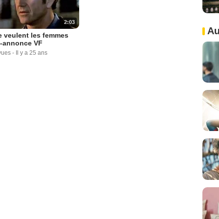
2:03
Au
 veulent les femmes
-annonce VF
vues
-
Il y a 25 ans