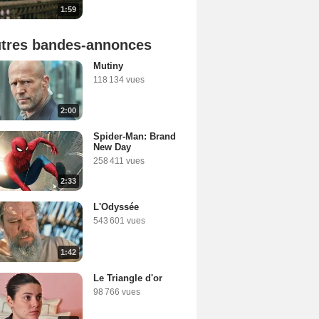
1:59
tres bandes-annonces
Mutiny
118 134 vues
2:00
Spider-Man: Brand
New Day
258 411 vues
2:33
L'Odyssée
543 601 vues
1:42
Le Triangle d'or
98 766 vues