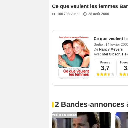
Ce que veulent les femmes B
100 798 vues
28 août 2000
Ce que veulent l
Sortie :
14 février 20
De
Nancy Meyers
Avec
Mel Gibson
,
Hel
Presse
Spect
3,7
3
2 Bandes-annonces 
VIDÉO EN COURS