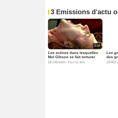
3 Emissions d'actu 
2:26
Les scènes dans lesquelles
Les gr
Mel Gibson se fait torturer
des gr
28 136 vues
-
Il y a 11 ans
19 002 