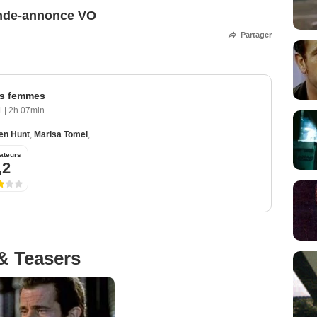
ande-annonce VO
Partager
es femmes
01
|
2h 07min
en Hunt
,
Marisa Tomei
,
Alan Alda
,
Ashley Johnson
ateurs
,2
& Teasers