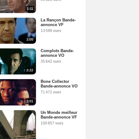
1:11
La Rançon Bande-
annonce VF
13 599 vues
1:05
Complots Bande-
annonce VO
35 642 vues
2:22
Bone Collector
Bande-annonce VO
71 472 vues
2:01
Un Monde meilleur
Bande-annonce VF
100 857 vues