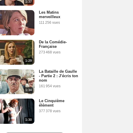
1:37
Les Matins
merveilleux
111 256 vues
De la Comédie-
Française
273 468 vues
1:29
La Bataille de Gaulle
- Partie 2 : J’écris ton
nom
161 954 vues
1:34
Le Cinquième
élément
377 378 vues
1:30