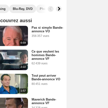
ming
Blu-Ray, DVD
Photos
Musique
Secrets de tournage
couvrez aussi
Pas si simple Bande-
annonce VO
356 357 vues
0:59
Ce que veulent les
hommes Bande-
annonce VF
62 439 vues
2:22
Tout peut arriver
Bande-annonce VO
80 451 vues
1:57
Maverick Bande-
annonce VF
34 328 vues