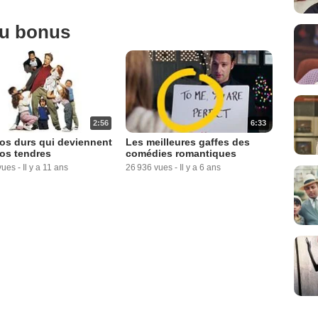
ou bonus
2:56
6:33
os durs qui deviennent
Les meilleures gaffes des
os tendres
comédies romantiques
vues
-
Il y a 11 ans
26 936 vues
-
Il y a 6 ans