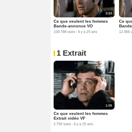
2:03
Ce que veulent les femmes
Ce que
Bande-annonce VO
Bande
100 798 vues
-
Il y a 25 ans
12 366 
1 Extrait
1:09
Ce que veulent les femmes
Extrait vidéo VF
2 750 vues
-
Il y a 25 ans