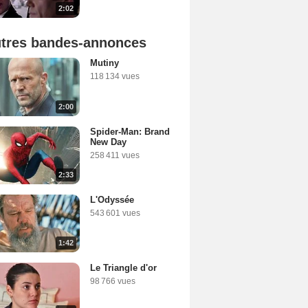
2:02
tres bandes-annonces
Mutiny
118 134 vues
2:00
Spider-Man: Brand
New Day
258 411 vues
2:33
L'Odyssée
543 601 vues
1:42
Le Triangle d'or
98 766 vues