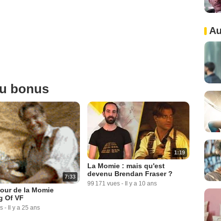
Au
ou bonus
1:19
La Momie : mais qu'est
devenu Brendan Fraser ?
7:33
99 171 vues
-
Il y a 10 ans
our de la Momie
g Of VF
s
-
Il y a 25 ans