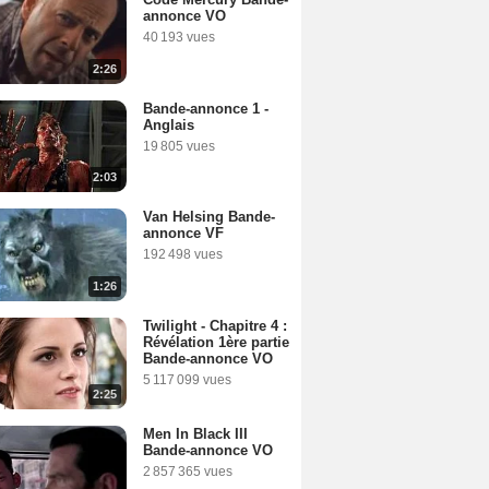
annonce VO
40 193 vues
2:26
Bande-annonce 1 -
Anglais
19 805 vues
2:03
Van Helsing Bande-
annonce VF
192 498 vues
1:26
Twilight - Chapitre 4 :
Révélation 1ère partie
Bande-annonce VO
5 117 099 vues
2:25
Men In Black III
Bande-annonce VO
2 857 365 vues