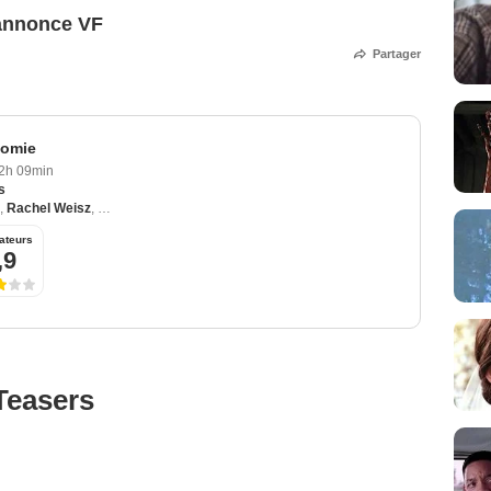
annonce VF
Partager
Momie
2h 09min
s
,
Rachel Weisz
,
Dwayne Johnson
,
Arnold Vosloo
,
John Hannah
ateurs
,9
Teasers