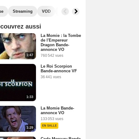
se
Streaming
VOD
Photos
Blu-Ray, DVD
Musique
couvrez aussi
La Momie : la Tombe
de l'Empereur
Dragon Bande-
annonce VO
1:47
760 542 vues
Le Roi Scorpion
Bande-annonce VF
36 441 vues
1:33
La Momie Bande-
annonce VO
133 053 vues
EN SALLE
1:29
Code Mercury Bande-