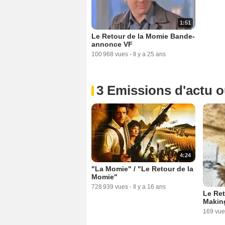
1:51
Le Retour de la Momie Bande-
annonce VF
100 968 vues
-
Il y a 25 ans
3 Emissions d'actu 
4:24
"La Momie" / "Le Retour de la
Momie"
728 939 vues
-
Il y a 16 ans
Le Ret
Makin
169 vue