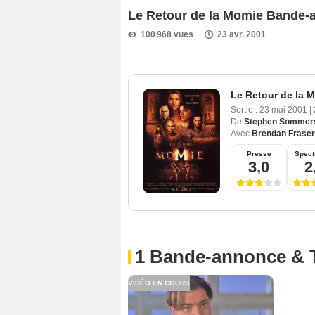
Le Retour de la Momie Bande-
100 968 vues
23 avr. 2001
Le Retour de la 
Sortie :
23 mai 2001
|
De
Stephen Sommer
Avec
Brendan Fraser
Presse
Spect
3,0
2
1 Bande-annonce & 
VIDÉO EN COURS