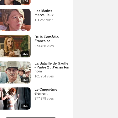
1:37
Les Matins
merveilleux
111 256 vues
De la Comédie-
Française
273 468 vues
1:29
La Bataille de Gaulle
- Partie 2 : J’écris ton
nom
161 954 vues
1:34
Le Cinquième
élément
377 378 vues
1:30