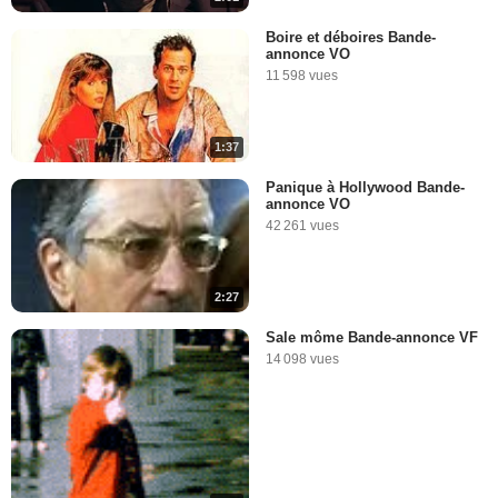
Boire et déboires Bande-
annonce VO
11 598 vues
1:37
Panique à Hollywood Bande-
annonce VO
42 261 vues
2:27
Sale môme Bande-annonce VF
14 098 vues