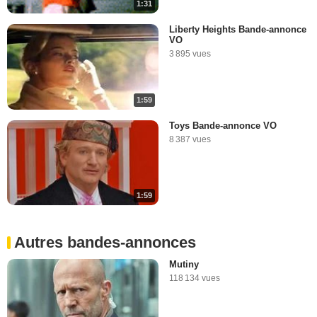
1:31
Liberty Heights Bande-annonce
VO
3 895 vues
1:59
Toys Bande-annonce VO
8 387 vues
1:59
Autres bandes-annonces
Mutiny
118 134 vues