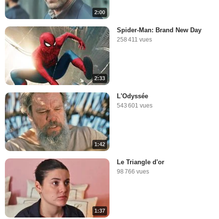
2:00
Spider-Man: Brand New Day
258 411 vues
2:33
L'Odyssée
543 601 vues
1:42
Le Triangle d'or
98 766 vues
1:37