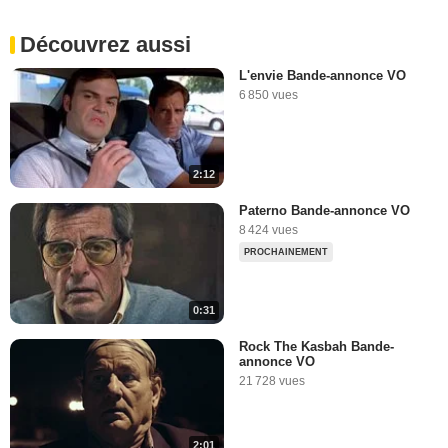
Découvrez aussi
L'envie Bande-annonce VO
6 850 vues
2:12
Paterno Bande-annonce VO
8 424 vues
PROCHAINEMENT
0:31
Rock The Kasbah Bande-
annonce VO
21 728 vues
2:01