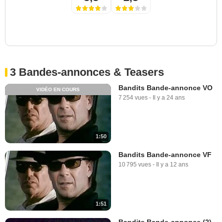
3 Bandes-annonces & Teasers
Bandits Bande-annonce VO
VIDÉO EN COURS
7 254 vues
-
Il y a 24 ans
1:50
Bandits Bande-annonce VF
10 795 vues
-
Il y a 12 ans
1:51
Bandits Bande-annonce (2)