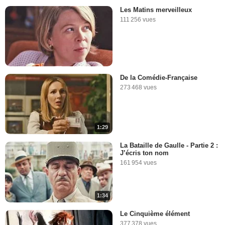
Les Matins merveilleux
111 256 vues
De la Comédie-Française
273 468 vues
1:29
La Bataille de Gaulle - Partie 2 :
J’écris ton nom
161 954 vues
1:34
Le Cinquième élément
377 378 vues