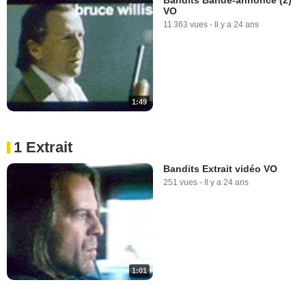
VO
11 363 vues
-
Il y a 24 ans
1:49
1 Extrait
Bandits Extrait vidéo VO
251 vues
-
Il y a 24 ans
1:01