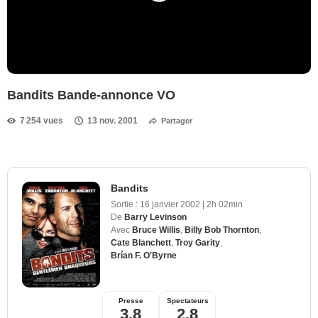
Bandits Bande-annonce VO
7 254 vues
13 nov. 2001
Partager
Bandits
Sortie :
16 janvier 2002
|
2h 02min
De
Barry Levinson
Avec
Bruce Willis
,
Billy Bob Thornton
,
Cate Blanchett
,
Troy Garity
,
Brían F. O'Byrne
Presse
Spectateurs
3,8
2,8