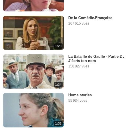
De la Comédie-Française
267 615 vues
1:29
La Bataille de Gaulle - Partie 2 :
J’écris ton nom
158 827 vues
1:34
Home stories
55 934 vues
1:38