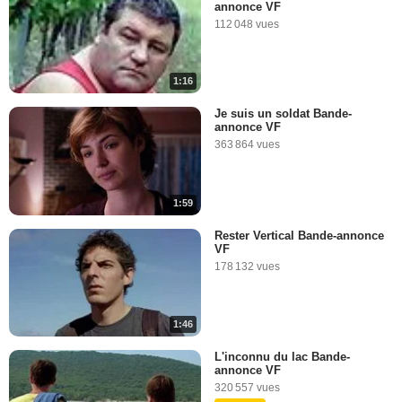
annonce VF
112 048 vues
1:16
Je suis un soldat Bande-
annonce VF
363 864 vues
1:59
Rester Vertical Bande-annonce
VF
178 132 vues
1:46
L'inconnu du lac Bande-
annonce VF
320 557 vues