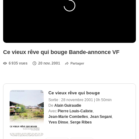
Ce vieux rêve qui bouge Bande-annonce VF
6 935 vues
20 nov. 2001
Partager
Ce vieux rêve qui bouge
Sortie :
28 novembre 2001
|
0h 50min
De
Alain Guiraudie
Avec
Pierre Louis-Calixte
,
Jean-Marie Combelles
,
Jean Segani
,
Yves Dinse
,
Serge Ribes