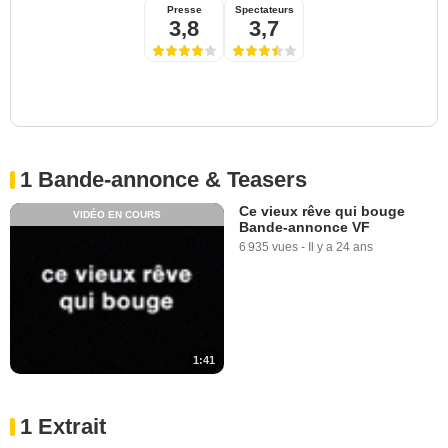
Presse
Spectateurs
3,8
3,7
1 Bande-annonce & Teasers
Ce vieux rêve qui bouge
VIDÉO EN COURS
Bande-annonce VF
6 935 vues
-
Il y a 24 ans
1:41
1 Extrait