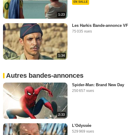
EN SALLE
1:23
Les Harkis Bande-annonce VF
75 035 vues
1:34
Autres bandes-annonces
Spider-Man: Brand New Day
250 657 vues
2:33
L'Odyssée
529 969 vues