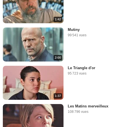
1:42
Mutiny
99 541 vues
2:00
Le Triangle d'or
95 723 vues
1:37
Les Matins merveilleux
108 796 vues