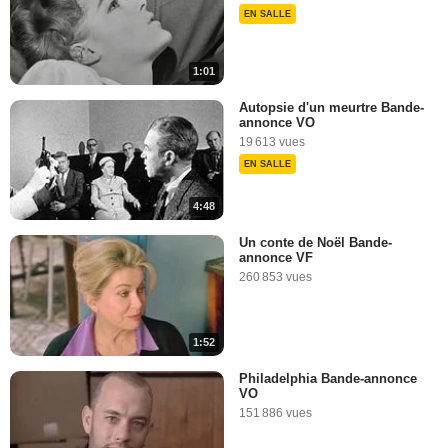
EN SALLE
1:01
Autopsie d'un meurtre Bande-
annonce VO
19 613 vues
EN SALLE
4:48
Un conte de Noël Bande-
annonce VF
260 853 vues
1:52
Philadelphia Bande-annonce
VO
151 886 vues