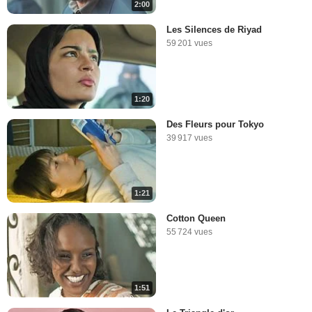
2:00
Les Silences de Riyad
59 201 vues
1:20
Des Fleurs pour Tokyo
39 917 vues
1:21
Cotton Queen
55 724 vues
1:51