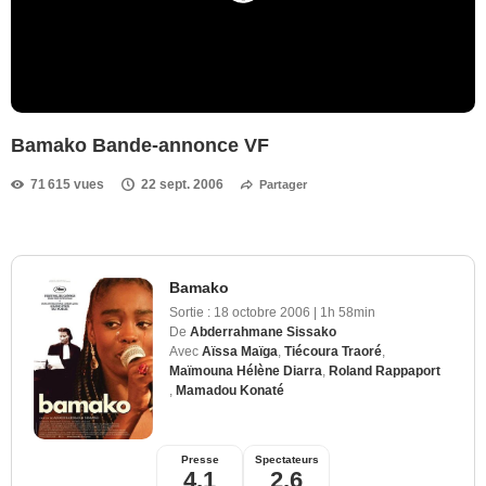
Bamako Bande-annonce VF
71 615 vues
22 sept. 2006
Partager
Bamako
Sortie :
18 octobre 2006
|
1h 58min
De
Abderrahmane Sissako
Avec
Aïssa Maïga
,
Tiécoura Traoré
,
Maïmouna Hélène Diarra
,
Roland Rappaport
,
Mamadou Konaté
Presse
Spectateurs
4,1
2,6