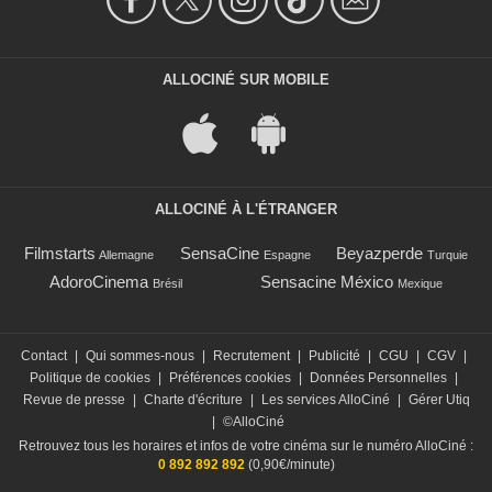
ALLOCINÉ SUR MOBILE
ALLOCINÉ À L'ÉTRANGER
Filmstarts
SensaCine
Beyazperde
Allemagne
Espagne
Turquie
AdoroCinema
Sensacine México
Brésil
Mexique
Contact
|
Qui sommes-nous
|
Recrutement
|
Publicité
|
CGU
|
CGV
|
Politique de cookies
|
Préférences cookies
|
Données Personnelles
|
Revue de presse
|
Charte d'écriture
|
Les services AlloCiné
|
Gérer Utiq
|
©AlloCiné
Retrouvez tous les horaires et infos de votre cinéma sur le numéro AlloCiné :
0 892 892 892
(0,90€/minute)