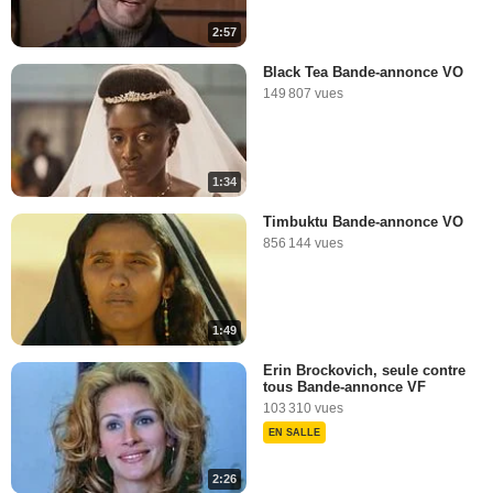
2:57
Black Tea Bande-annonce VO
149 807 vues
1:34
Timbuktu Bande-annonce VO
856 144 vues
1:49
Erin Brockovich, seule contre
tous Bande-annonce VF
103 310 vues
EN SALLE
2:26