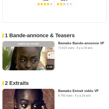
1 Bande-annonce & Teasers
Bamako Bande-annonce VF
VIDÉO EN COURS
71 615 vues
-
Il y a 19 ans
1:08
2 Extraits
Bamako Extrait vidéo VF
6 750 vues
-
Il y a 19 ans