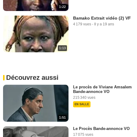
1:22
Bamako Extrait vidéo (2) VF
4 179 vues
-
Il y a 19 ans
1:13
Découvrez aussi
Le procès de Viviane Amsalem
Bande-annonce VO
215 340 vues
EN SALLE
1:51
Le Procès Bande-annonce VO
17 075 vues