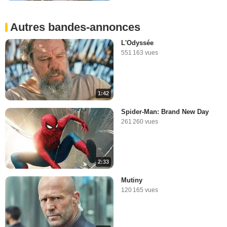
Autres bandes-annonces
L'Odyssée
551 163 vues
1:42
Spider-Man: Brand New Day
261 260 vues
2:33
Mutiny
120 165 vues