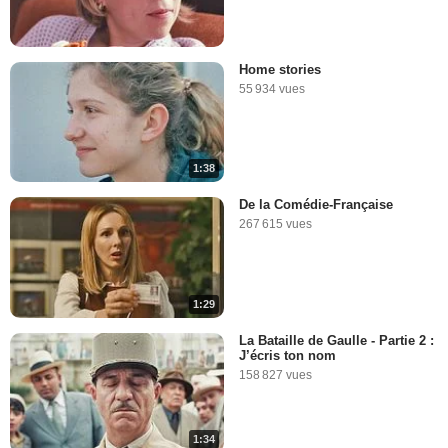
Home stories
55 934 vues
1:38
De la Comédie-Française
267 615 vues
1:29
La Bataille de Gaulle - Partie 2 :
J’écris ton nom
158 827 vues
1:34