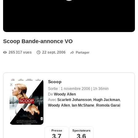
Scoop Bande-annonce VO
265 317 vues
22 sept. 2006
Partager
Scoop
Sortie :
1 novembre 2006
|
1h 36min
De
Woody Allen
Avec
Scarlett Johansson
,
Hugh Jackman
,
Woody Allen
,
Ian McShane
,
Romola Garai
Presse
Spectateurs
3,7
3,6