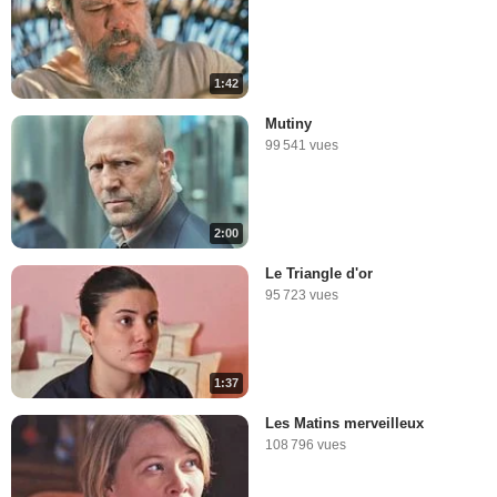
1:42
Mutiny
99 541 vues
2:00
Le Triangle d'or
95 723 vues
1:37
Les Matins merveilleux
108 796 vues