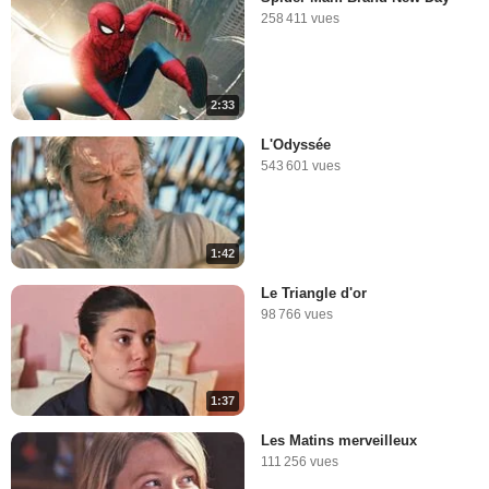
258 411 vues
2:33
L'Odyssée
543 601 vues
1:42
Le Triangle d'or
98 766 vues
1:37
Les Matins merveilleux
111 256 vues