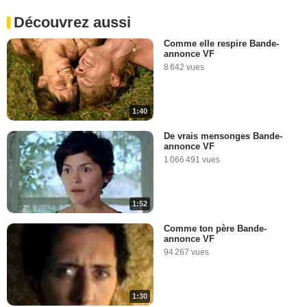
Découvrez aussi
Comme elle respire Bande-
annonce VF
8 642 vues
1:40
De vrais mensonges Bande-
annonce VF
1 066 491 vues
1:52
Comme ton père Bande-
annonce VF
94 267 vues
1:30