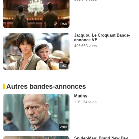
1:58
Jacquou Le Croquant Bande-
annonce VF
496 653 vues
1:57
Autres bandes-annonces
Mutiny
118 134 vues
2:00
Spider-Man: Brand New Day