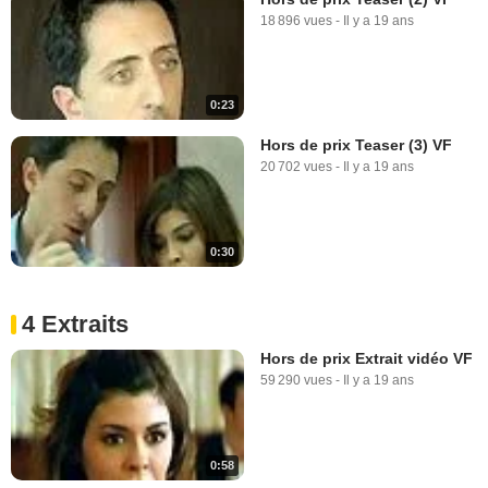
18 896 vues
-
Il y a 19 ans
0:23
Hors de prix Teaser (3) VF
20 702 vues
-
Il y a 19 ans
0:30
4 Extraits
Hors de prix Extrait vidéo VF
59 290 vues
-
Il y a 19 ans
0:58