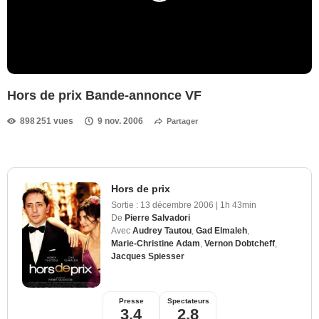
Hors de prix Bande-annonce VF
898 251 vues
9 nov. 2006
Partager
Hors de prix
Sortie :
13 décembre 2006
|
1h 43min
De
Pierre Salvadori
Avec
Audrey Tautou
,
Gad Elmaleh
,
Marie-Christine Adam
,
Vernon Dobtcheff
,
Jacques Spiesser
Presse
Spectateurs
3,4
2,8