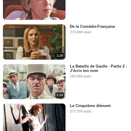
De la Comédie-Française
273 468 vues
1:29
La Bataille de Gaulle - Partie 2 :
J’écris ton nom
161 954 vues
1:34
Le Cinquième élément
377 378 vues