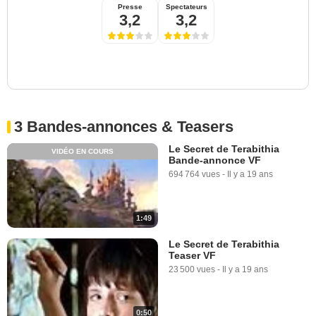
Presse
Spectateurs
3,2
3,2
3 Bandes-annonces & Teasers
Le Secret de Terabithia
VIDÉO EN COURS
Bande-annonce VF
694 764 vues
-
Il y a 19 ans
1:49
Le Secret de Terabithia
Teaser VF
23 500 vues
-
Il y a 19 ans
0:50