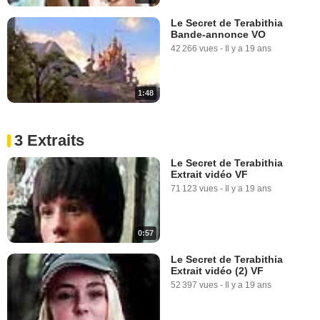
Le Secret de Terabithia
Bande-annonce VO
42 266 vues
-
Il y a 19 ans
1:48
3 Extraits
Le Secret de Terabithia
Extrait vidéo VF
71 123 vues
-
Il y a 19 ans
0:57
Le Secret de Terabithia
Extrait vidéo (2) VF
52 397 vues
-
Il y a 19 ans