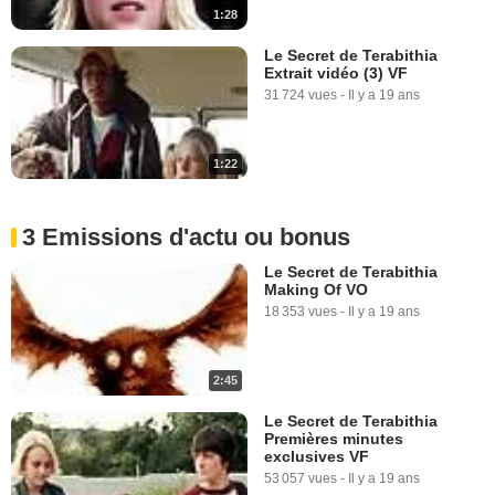
1:28
Le Secret de Terabithia
Extrait vidéo (3) VF
31 724 vues
-
Il y a 19 ans
1:22
3 Emissions d'actu ou bonus
Le Secret de Terabithia
Making Of VO
18 353 vues
-
Il y a 19 ans
2:45
Le Secret de Terabithia
Premières minutes
exclusives VF
53 057 vues
-
Il y a 19 ans