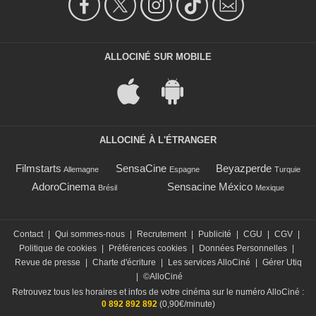
ALLOCINÉ SUR MOBILE
ALLOCINÉ À L'ÉTRANGER
Filmstarts
SensaCine
Beyazperde
Allemagne
Espagne
Turquie
AdoroCinema
Sensacine México
Brésil
Mexique
Contact
|
Qui sommes-nous
|
Recrutement
|
Publicité
|
CGU
|
CGV
|
Politique de cookies
|
Préférences cookies
|
Données Personnelles
|
Revue de presse
|
Charte d'écriture
|
Les services AlloCiné
|
Gérer Utiq
|
©AlloCiné
Retrouvez tous les horaires et infos de votre cinéma sur le numéro AlloCiné :
0 892 892 892
(0,90€/minute)