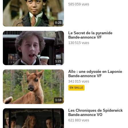
585 059 vues
0:25
Le Secret de la pyramide
Bande-annonce VF
130 515 vues
1:21
Aïlo : une odyssée en Laponie
Bande-annonce VF
341 015 vues
EN SALLE
1:18
Les Chroniques de Spiderwick
Bande-annonce VO
621 883 vues