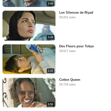
2:00
Les Silences de Riyad
59 201 vues
1:20
Des Fleurs pour Tokyo
39 917 vues
1:21
Cotton Queen
55 724 vues
1:51