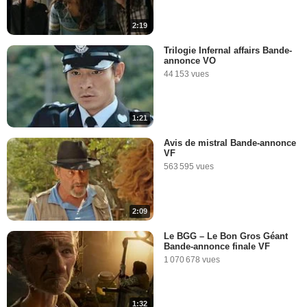
2:19
Trilogie Infernal affairs Bande-
annonce VO
44 153 vues
1:21
Avis de mistral Bande-annonce
VF
563 595 vues
2:09
Le BGG – Le Bon Gros Géant
Bande-annonce finale VF
1 070 678 vues
1:32