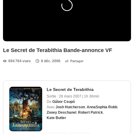
Le Secret de Terabithia Bande-annonce VF
694 764 vues
8 déc. 2006
Partager
Le Secret de Terabithia
Sortie :
28 mars 2007
|
1h 36min
De
Gábor Csupó
Avec
Josh Hutcherson
,
AnnaSophia Robb
,
Zooey Deschanel
,
Robert Patrick
,
Kate Butler