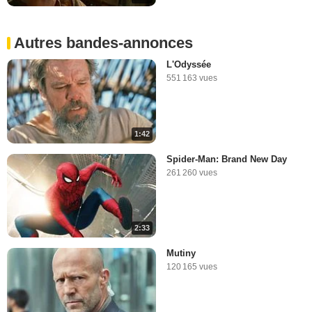
Autres bandes-annonces
L'Odyssée
551 163 vues
1:42
Spider-Man: Brand New Day
261 260 vues
2:33
Mutiny
120 165 vues