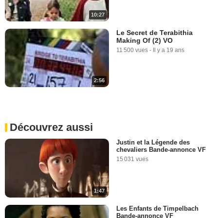
10:27
Le Secret de Terabithia
Making Of (2) VO
11 500 vues
-
Il y a 19 ans
2:56
Découvrez aussi
Justin et la Légende des
chevaliers Bande-annonce VF
15 031 vues
1:47
Les Enfants de Timpelbach
Bande-annonce VF