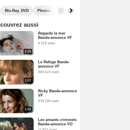
Blu-Ray, DVD
Photos
Secrets de tournage
Box Office
couvrez aussi
Regarde la mer
Bande-annonce VF
4 319 vues
2:25
Le Refuge Bande-
annonce VF
490 424 vues
1:37
Ricky Bande-annonce
VF
439 194 vues
1:41
Les amants criminels
Bande-annonce VO
11 923 vues