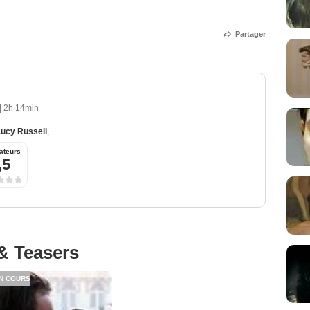
Partager
|
2h 14min
Lucy Russell
,
Michael Fassbender
,
Sam Neill
,
Charlotte Rampling
ateurs
,5
& Teasers
N COURS