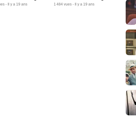
ues
-
Il y a 19 ans
1 484 vues
-
Il y a 19 ans