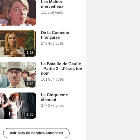
Les Matins
merveilleux
111 256 vues
De la Comédie-
Française
273 468 vues
1:29
La Bataille de Gaulle
- Partie 2 : J’écris ton
nom
161 954 vues
1:34
Le Cinquième
élément
377 378 vues
1:30
Voir plus de bandes-annonces