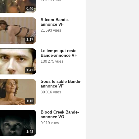
0:40
Sitcom Bande-
annonce VF
21 593 vues
1:17
Le temps qui reste
Bande-annonce VF
130 275 vues
1:42
Sous le sable Bande-
annonce VF
39 016 vues
1:15
Blood Creek Bande-
annonce VO
9 919 vues
1:43