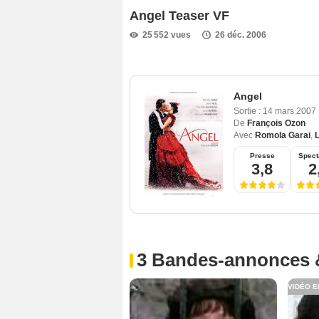
Angel Teaser VF
25 552 vues
26 déc. 2006
Angel
Sortie :
14 mars 2007
De
François Ozon
Avec
Romola Garai
,
Presse
Spect
3,8
2
3 Bandes-annonces 
VIDÉO E