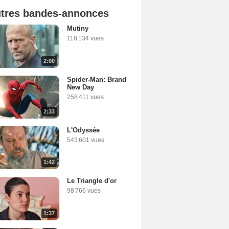
tres bandes-annonces
Mutiny
118 134 vues
2:00
Spider-Man: Brand
New Day
258 411 vues
2:33
L'Odyssée
543 601 vues
1:42
Le Triangle d'or
98 766 vues
1:37