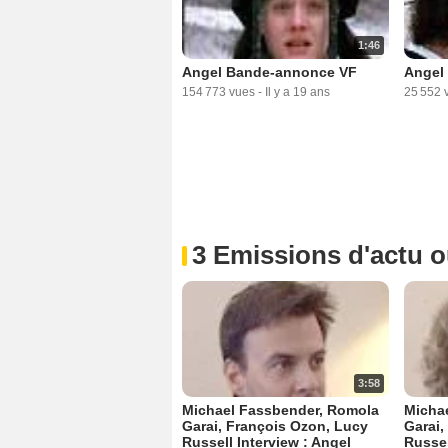
1:46
Angel Bande-annonce VF
Angel
154 773 vues
-
Il y a 19 ans
25 552 
3 Emissions d'actu 
3:58
Michael Fassbender, Romola
Micha
Garai, François Ozon, Lucy
Garai,
Russell Interview : Angel
Russel