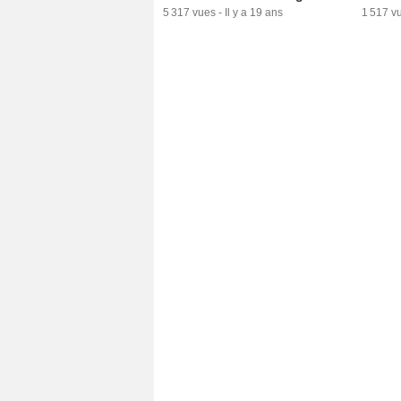
5 317 vues
-
Il y a 19 ans
1 517 v