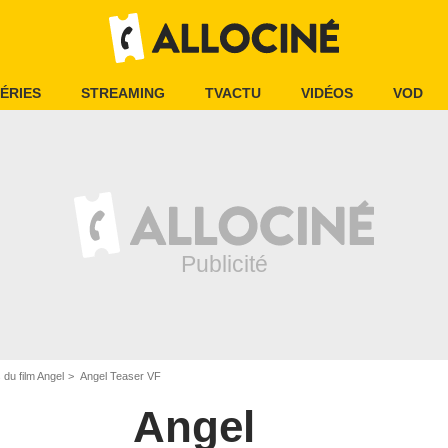
ÉRIES
STREAMING
TVACTU
VIDÉOS
VOD
 du film Angel
Angel Teaser VF
Angel