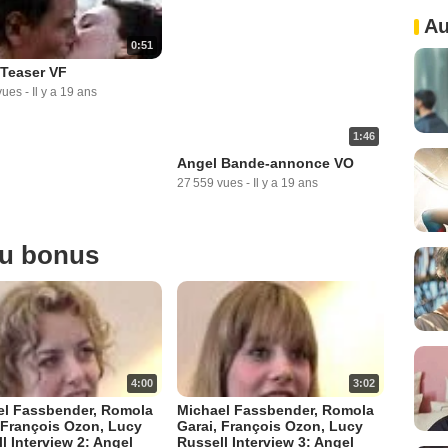
Au
0:51
 Teaser VF
vues
-
Il y a 19 ans
1:46
Angel Bande-annonce VO
27 559 vues
-
Il y a 19 ans
ou bonus
4:00
3:02
el Fassbender, Romola
Michael Fassbender, Romola
 François Ozon, Lucy
Garai, François Ozon, Lucy
l Interview 2: Angel
Russell Interview 3: Angel