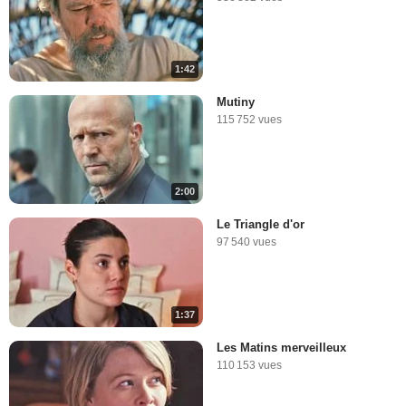
1:42
Mutiny
115 752 vues
2:00
Le Triangle d'or
97 540 vues
1:37
Les Matins merveilleux
110 153 vues