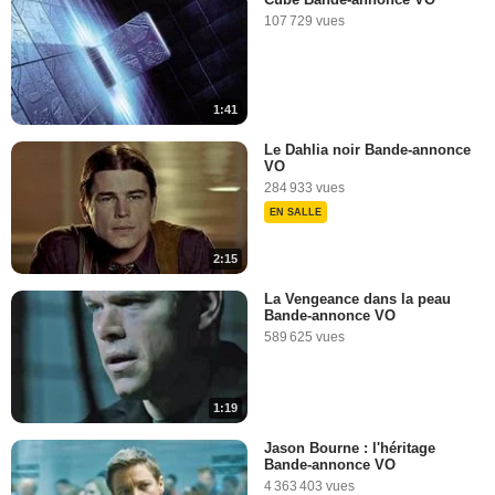
107 729 vues
1:41
Le Dahlia noir Bande-annonce
VO
284 933 vues
EN SALLE
2:15
La Vengeance dans la peau
Bande-annonce VO
589 625 vues
1:19
Jason Bourne : l'héritage
Bande-annonce VO
4 363 403 vues