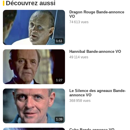
Découvrez aussi
Hannibal Lecter : les
origines du mal Extrait vidéo
(12) VF
Dragon Rouge Bande-annonce
VO
19 951 vues
-
Il y a 19 ans
74 613 vues
1:12
1:51
Hannibal Bande-annonce VO
49 114 vues
1:27
Le Silence des agneaux Bande-
annonce VO
368 958 vues
1:39
Cube Bande-annonce VO