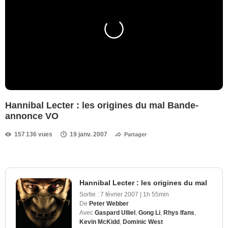
Hannibal Lecter : les origines du mal Bande-
annonce VO
157 136 vues
19 janv. 2007
Partager
Hannibal Lecter : les origines du mal
Sortie :
7 février 2007
|
1h 55min
De
Peter Webber
Avec
Gaspard Ulliel
,
Gong Li
,
Rhys Ifans
,
Kevin McKidd
,
Dominic West