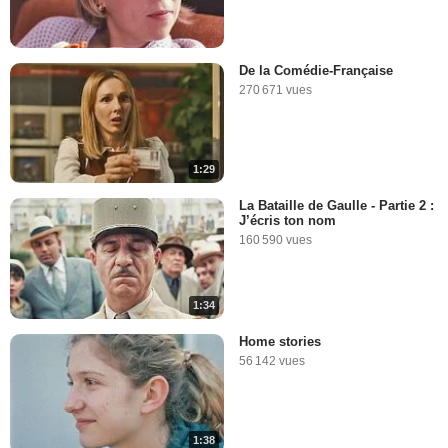
De la Comédie-Française
270 671 vues
1:29
La Bataille de Gaulle - Partie 2 :
J’écris ton nom
160 590 vues
1:34
Home stories
56 142 vues
1:38