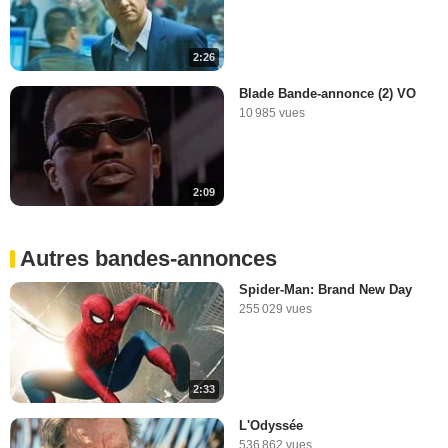
2:26
Blade Bande-annonce (2) VO
10 985 vues
2:09
Autres bandes-annonces
Spider-Man: Brand New Day
255 029 vues
2:33
L'Odyssée
536 862 vues