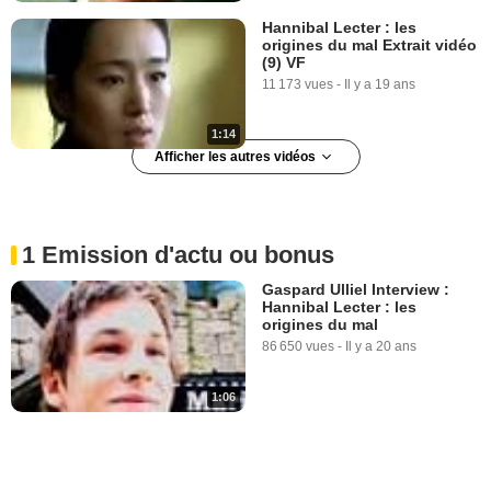
Hannibal Lecter : les
origines du mal Extrait vidéo
(9) VF
11 173 vues
-
Il y a 19 ans
1:14
Afficher les autres vidéos
Hannibal Lecter : les
origines du mal Extrait vidéo
(10) VF
1 Emission d'actu ou bonus
17 438 vues
-
Il y a 19 ans
Gaspard Ulliel Interview :
Hannibal Lecter : les
1:27
origines du mal
86 650 vues
-
Il y a 20 ans
Hannibal Lecter : les
origines du mal Extrait vidéo
(11) VF
1:06
11 553 vues
-
Il y a 19 ans
0:48