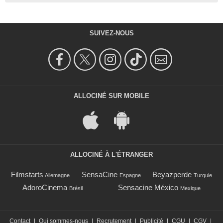
SUIVEZ-NOUS
ALLOCINÉ SUR MOBILE
ALLOCINÉ À L'ÉTRANGER
Filmstarts
SensaCine
Beyazperde
Allemagne
Espagne
Turquie
AdoroCinema
Sensacine México
Brésil
Mexique
Contact
|
Qui sommes-nous
|
Recrutement
|
Publicité
|
CGU
|
CGV
|