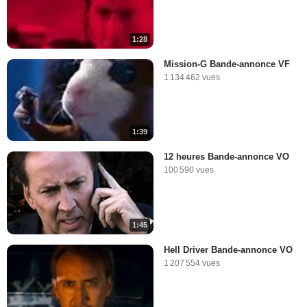
1:28
Mission-G Bande-annonce VF
1 134 462 vues
1:39
12 heures Bande-annonce VO
100 590 vues
1:45
Hell Driver Bande-annonce VO
1 207 554 vues