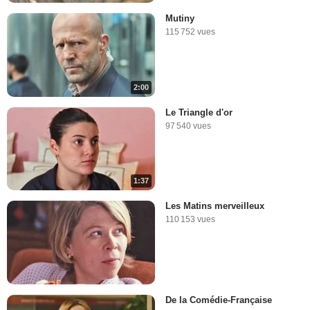
Mutiny
115 752 vues
2:00
Le Triangle d'or
97 540 vues
1:37
Les Matins merveilleux
110 153 vues
De la Comédie-Française