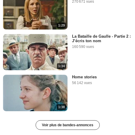
270 671 vues
1:29
La Bataille de Gaulle - Partie 2 :
J’écris ton nom
160 590 vues
1:34
Home stories
56 142 vues
1:38
Voir plus de bandes-annonces