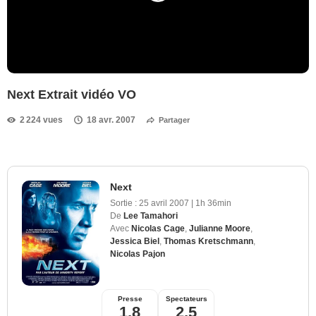
Next Extrait vidéo VO
2 224 vues
18 avr. 2007
Partager
Next
Sortie :
25 avril 2007
|
1h 36min
De
Lee Tamahori
Avec
Nicolas Cage
,
Julianne Moore
,
Jessica Biel
,
Thomas Kretschmann
,
Nicolas Pajon
Presse
Spectateurs
1,8
2,5