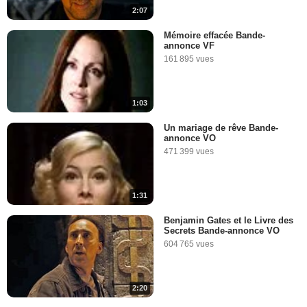
2:07
Mémoire effacée Bande-
annonce VF
161 895 vues
1:03
Un mariage de rêve Bande-
annonce VO
471 399 vues
1:31
Benjamin Gates et le Livre des
Secrets Bande-annonce VO
604 765 vues
2:20