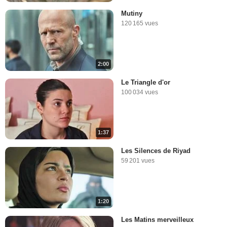
Mutiny
120 165 vues
2:00
Le Triangle d'or
100 034 vues
1:37
Les Silences de Riyad
59 201 vues
1:20
Les Matins merveilleux