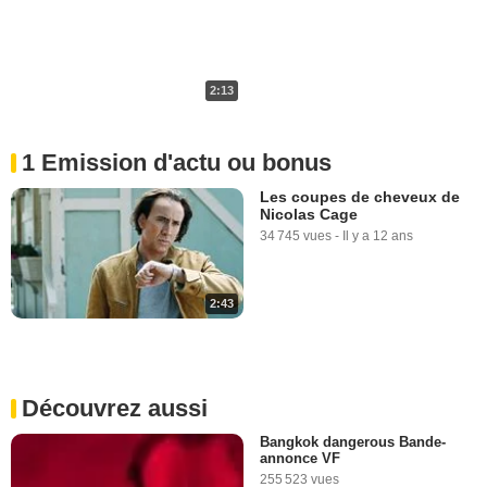
2:13
1 Emission d'actu ou bonus
Les coupes de cheveux de
Nicolas Cage
34 745 vues
-
Il y a 12 ans
2:43
Découvrez aussi
Bangkok dangerous Bande-
annonce VF
255 523 vues