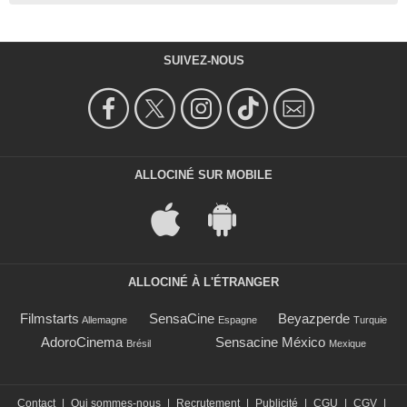
SUIVEZ-NOUS
ALLOCINÉ SUR MOBILE
ALLOCINÉ À L'ÉTRANGER
Filmstarts
SensaCine
Beyazperde
Allemagne
Espagne
Turquie
AdoroCinema
Sensacine México
Brésil
Mexique
Contact
|
Qui sommes-nous
|
Recrutement
|
Publicité
|
CGU
|
CGV
|