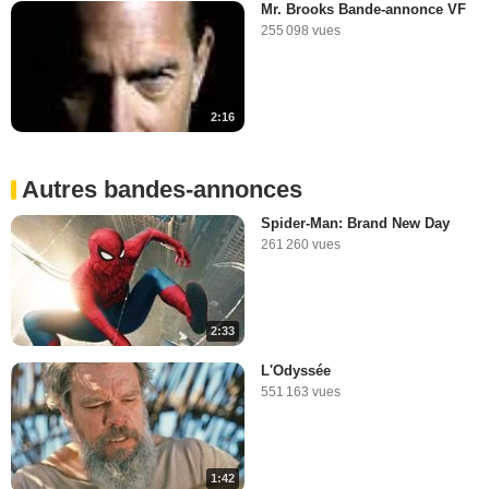
Mr. Brooks Bande-annonce VF
255 098 vues
2:16
Autres bandes-annonces
Spider-Man: Brand New Day
261 260 vues
2:33
L'Odyssée
551 163 vues
1:42