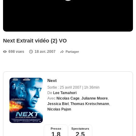
Next Extrait vidéo (2) VO
698 vues
18 avr. 2007
Partager
Next
Sortie :
25 avril 2007
|
1h 36min
De
Lee Tamahori
Avec
Nicolas Cage
,
Julianne Moore
,
Jessica Biel
,
Thomas Kretschmann
,
Nicolas Pajon
Presse
Spectateurs
1,8
2,5