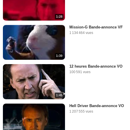
1:28
Mission-G Bande-annonce VF
1 134 464 vues
1:39
12 heures Bande-annonce VO
100 591 vues
1:45
Hell Driver Bande-annonce VO
1 207 555 vues