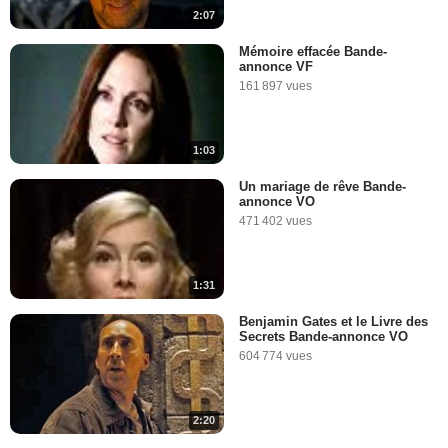
2:07
Mémoire effacée Bande-
annonce VF
161 897 vues
1:03
Un mariage de rêve Bande-
annonce VO
471 402 vues
1:31
Benjamin Gates et le Livre des
Secrets Bande-annonce VO
604 774 vues
2:20