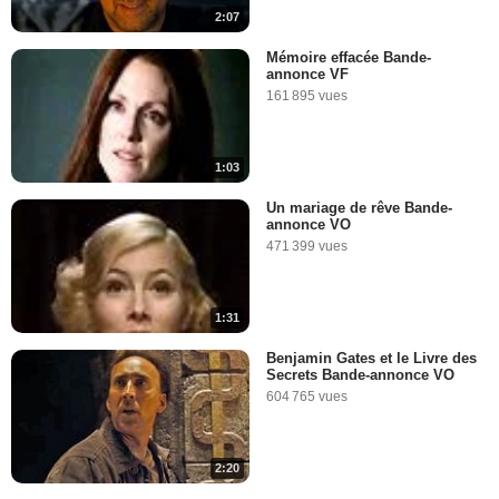
2:07
Mémoire effacée Bande-
annonce VF
161 895 vues
1:03
Un mariage de rêve Bande-
annonce VO
471 399 vues
1:31
Benjamin Gates et le Livre des
Secrets Bande-annonce VO
604 765 vues
2:20