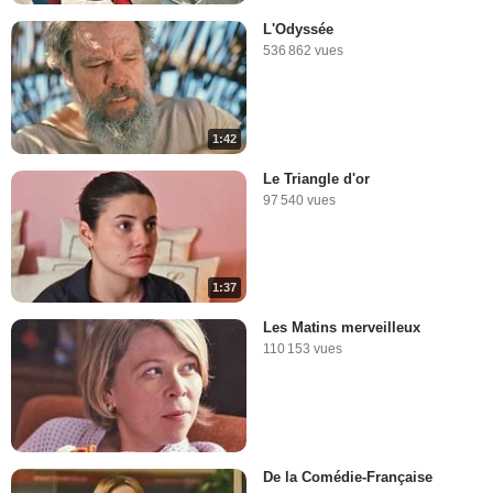
L'Odyssée
536 862 vues
1:42
Le Triangle d'or
97 540 vues
1:37
Les Matins merveilleux
110 153 vues
De la Comédie-Française