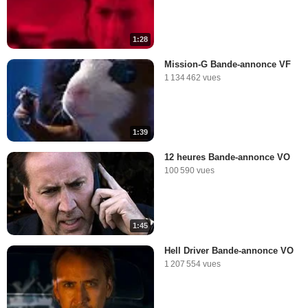
1:28
Mission-G Bande-annonce VF
1 134 462 vues
1:39
12 heures Bande-annonce VO
100 590 vues
1:45
Hell Driver Bande-annonce VO
1 207 554 vues