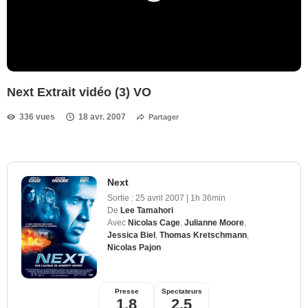
Next Extrait vidéo (3) VO
336 vues
18 avr. 2007
Partager
Next
Sortie :
25 avril 2007
|
1h 36min
De
Lee Tamahori
Avec
Nicolas Cage
,
Julianne Moore
,
Jessica Biel
,
Thomas Kretschmann
,
Nicolas Pajon
Presse
Spectateurs
1,8
2,5