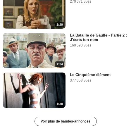
270 671 vues
1:29
La Bataille de Gaulle - Partie 2 :
J’écris ton nom
160 590 vues
1:34
Le Cinquième élément
377 058 vues
1:30
Voir plus de bandes-annonces