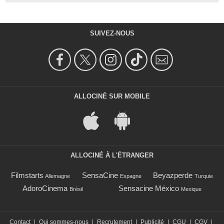
SUIVEZ-NOUS
ALLOCINÉ SUR MOBILE
ALLOCINÉ À L'ÉTRANGER
Filmstarts
SensaCine
Beyazperde
Allemagne
Espagne
Turquie
AdoroCinema
Sensacine México
Brésil
Mexique
Contact
|
Qui sommes-nous
|
Recrutement
|
Publicité
|
CGU
|
CGV
|